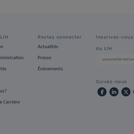
 LIH
Restez connecter
Inscrivez-vous
on
Actualités
du LIH
inistration
Presse
ités
Événements
s
Suivez-nous
us?
e Carrière