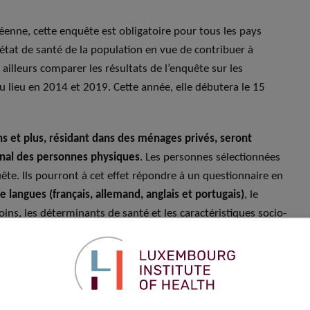
ropéenne, cette enquête est obligatoire pour tous les pays
état de santé de la population en vue de contribuer à
 ailleurs comparer les résultats de l’enquête sur les
 lieu en 2014 et 2019. Cette année, elle débutera le 15
 et plus, résidant dans des ménages privés, seront
onal des personnes physiques
. Les personnes sélectionnées
quête. Ils pourront à cet effet répondre à un questionnaire en
 langues (français, allemand, anglais et portugais)
, le
oins, les déterminants de santé et les caractéristiques socio-
ants.
les personnes sélectionnées de participer vraiment
obligatoire, est essentielle pour garantir des données fiables
ts luxembourgeois. Plus le nombre de participants est élevé,