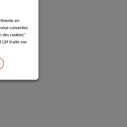
rtinente en
, vous consentez
n des cookies"
 LIH traite vos