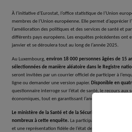
À l’initiative d’Eurostat, l’office statistique de l’Union eu
membres de l’Union européenne. Elle permet d’apprécier l’
l’amélioration des politiques et des services de santé et par
différents pays européens. Les enquêtes précédentes ont eu
janvier et se déroulera tout au long de l’année 2025.
Au Luxembourg,
environ 18 000 personnes âgées de 15 ans
sélectionnées de manière aléatoire dans le Registre nati
seront invitées par un courrier officiel de participer à l’en
ligne ou demander une version papier.
Disponible en quatre
questionnaire interroge sur l’état de santé, le recours aux s
économiques, tout en garantissant l’anonymat des répond
Le ministère de la Santé et de la Sécurité sociale invite 
nombreux à cette enquête.
La participation, bien que non 
et une représentation fidèle de l’état de santé des résiden