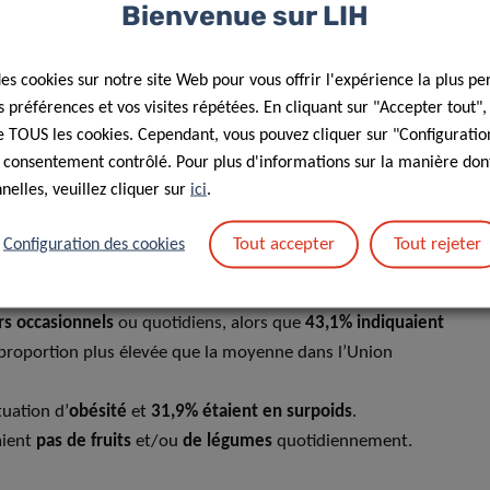
Bienvenue sur LIH
nté de la population au Luxembourg. Les données recueillies
meilleure compréhension des besoins qui saura faciliter
eaux national et européen.
des cookies sur notre site Web pour vous offrir l'expérience la plus pe
préférences et vos visites répétées. En cliquant sur "Accepter tout"
 de TOUS les cookies. Cependant, vous pouvez cliquer sur "Configuratio
 consentement contrôlé. Pour plus d'informations sur la manière dont
’enquête EHIS 2019
elles, veuillez cliquer sur
ici
.
g était aperçu comme positif étant donné que plus de
74%
Tout accepter
Tout rejeter
Configuration des cookies
 «très bon».
s étaient les affections lombaires, d’autres anomalies
s occasionnels
ou quotidiens, alors que
43,1% indiquaient
proportion plus élevée que la moyenne dans l’Union
tuation d’
obésité
et
31,9% étaient en surpoids
.
ient
pas de fruits
et/ou
de légumes
quotidiennement.