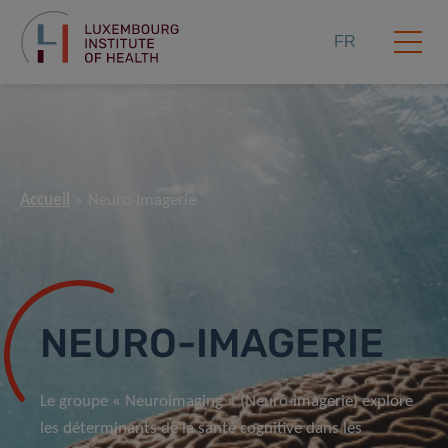
FR
Accueil
Neuro-Imagerie
NEURO-IMAGERIE
Le groupe « Neuroimaging » (Neuro-imagerie) explore
les déterminants de la santé cognitive dans les