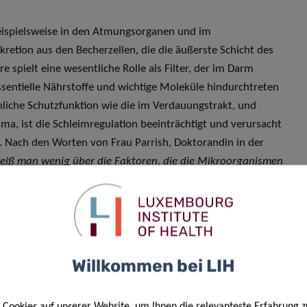
beispielsweise in den Atmungsorganen und im
retion aus den Becherzellen, die die äußerste Schicht des
 spielt eine wesentliche Rolle als Filter, der im Darm
ntielle Nährstoffe und wichtige Moleküle hindurchtreten
liche Schutzfunktion wie die im Verdauungstrakt, und
ma, ist die Schleimregulation beeinträchtigt und verursacht
. Nach den Worten von Frau Parrish, Doktorandin in der
eiß man wenig über die Faktoren, die die Mikroorganismen
i der Entstehung der Krankheit fungieren. Die
e Schleimschicht, die vor allem im Zusammenhang mit
de in Bezug auf die Rolle, die sie bei der Entwicklung von
Willkommen bei LIH
die Schleimschicht an der Schnittstelle zwischen dem
des Puzzleteil sein. Man weiß bisher noch recht wenig
Cookies auf unserer Website, um Ihnen die relevanteste Erfahrung z