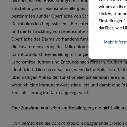
darüber, welche Auswirkungen das mit dem Schleim assoz
wir uns an Ihr
Entstehung von Lebensmittelallergien hat. Neuere Daten 
klicken, stimm
bestimmten auf der Oberfläche von Schleimhäuten vorhan
Einstellungen“ 
Darmbakterien hingewiesen – Berichten zufolge soll ein 
darüber, wie LI
und der Entwicklung von Lebensmittelallergien bei Kinder
Oberfläche des Darms vorhandene funktionale Glykoprotein
Mehr Inform
die Zusammensetzung des Mikrobioms im Darm regulieren. 
Darmflora durch Besiedelung mit ungeeigneten Bakterie
Lebensmittel führen und Entzündungen fördern. Studien 
identifiziert. Diese verursachen, wenn keine Ballaststoffe
übermäßigen Abbau der funktionalen Schleimbarriere und ze
wodurch eine Immunantwort stimuliert und damit eine Prädi
Sensibilisierung im Darm angelegt wird.
Eine Zunahme von Lebensmittelallergien, die nicht allein
„
Wir betrachten die vom Mikrobiom ausgehende Erosion 