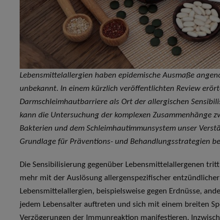
Lebensmittelallergien haben epidemische Ausmaße angeno
unbekannt. In einem kürzlich veröffentlichten Review erört
Darmschleimhautbarriere als Ort der allergischen Sensibil
kann die Untersuchung der komplexen Zusammenhänge zwi
Bakterien und dem Schleimhautimmunsystem unser Verstä
Grundlage für Präventions- und Behandlungsstrategien bei 
Die Sensibilisierung gegenüber Lebensmittelallergenen tri
mehr mit der Auslösung allergenspezifischer entzündliche
Lebensmittelallergien, beispielsweise gegen Erdnüsse, an
jedem Lebensalter auftreten und sich mit einem breiten 
Verzögerungen der Immunreaktion manifestieren. Inzwisch