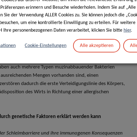
iierte und den Schleim abbauende Darmmikrobiom auf die
e Präferenzen erinnern und Besuche wiederholen. Indem Sie auf „Alle
haben insbesondere auf die Verbindung zwischen
en Sie der Verwendung ALLER Cookies zu. Sie können jedoch die „Cook
denen Antikörpern und der Beschichtung auf den
besuchen, um eine kontrollierte Einwilligung zu erteilen. Für weiter
Zusammenhang zwischen einem Wechsel der Antikörperklasse
H Ihre personenbezogenen Daten verarbeitet, klicken Sie bitte
hier
.
n bestehen. Außerdem wurde gezeigt, dass Muzine (auf der
e, die die Oberfläche der Zellen schützen und „schmieren“)
Alle akzeptieren
All
ationen
Cookie-Einstellungen
Eine durch falsche Ernährung verursachte Störung der
n könnte zu unangemessenen Immunreaktionen auf
haben auch mehrere Typen muzinabbauender Bakterien
 in ausreichenden Mengen vorhanden sind, einen
rstören dadurch die erste Verteidigungslinie des Körpers,
sposition des Wirts in Richtung einer allergischen
 durch genetische Faktoren erklärt werden kann
der Schleimbarriere und ihre immunogenen Konsequenzen