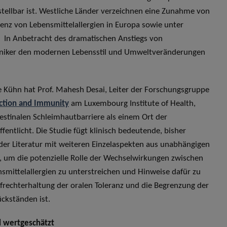
ellbar ist. Westliche Länder verzeichnen eine Zunahme von
lenz von Lebensmittelallergien in Europa sowie unter
. In Anbetracht des dramatischen Anstiegs von
liniker den modernen Lebensstil und Umweltveränderungen
e Kühn hat Prof. Mahesh Desai, Leiter der Forschungsgruppe
ction and Immunity
am Luxembourg Institute of Health,
testinalen Schleimhautbarriere als einem Ort der
fentlicht. Die Studie fügt klinisch bedeutende, bisher
r Literatur mit weiteren Einzelaspekten aus unabhängigen
 um die potenzielle Rolle der Wechselwirkungen zwischen
mittelallergien zu unterstreichen und Hinweise dafür zu
ufrechterhaltung der oralen Toleranz und die Begrenzung der
ckständen ist.
d wertgeschätzt