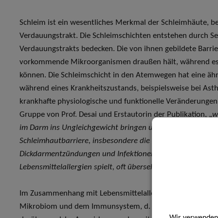
Schleim ist ein wesentliches Merkmal der Schleimhäute, 
Verdauungstrakt. Die Schleimschichten entstehen durch Sek
Verdauungstrakts bedecken. Die von ihnen gebildete Barriere
vorkommende Mikroorganismen draußen hält, während esse
können. Die Schleimschicht in den Atemwegen hat eine ähn
während eines Krankheitszustands, beispielsweise bei Asth
krankhafte physiologische und funktionelle Veränderungen
Gruppe von Prof. Desai und Erstautorin der Publikation, „
w
im Darm ins Ungleichgewicht bringen und als Vermittler be
Schleimhautbarriere, insbesondere die Glykoprotein-reich
Dickdarmentzündungen und Infektionen untersucht wird, wur
Lebensmittelallergien spielt, oft übersehen
.“
Im Zusammenhang mit Lebensmittelallergien befindet sich 
Mikrobiom und dem Immunsystem, d. h. sie kann ein fehlen
Wir verwenden 