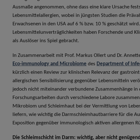
Ausmaße angenommen, ohne dass eine klare Ursache festst
Lebensmittelallergien, wobei in jüngsten Studien die Präva
Erwachsenen in den USA auf 6 % bzw. 10 % geschätzt wird
Lebensmittelunverträglichkeiten haben Forschende und K
als Auslöser ins Spiel gebracht.
In Zusammenarbeit mit Prof. Markus Ollert und Dr. Annett
Eco-immunology and Microbiome
des
Department of Infe
kürzlich einen Review zur klinischen Relevanz der gastroin
allergischen Sensibilisierung gegenüber Lebensmitteln veröf
jedoch nicht miteinander verbundene Zusammenhänge in de
Forschungsarbeiten durch verschiedene Labore zusammen,
Mikrobiom und Schleimhaut bei der Vermittlung von Lebens
liefern, wie wichtig die Darmschleimhautbarriere für die A
Exposition gegenüber immunologisch aktiven allergenen Rü
Die Schleimschicht im Darm: wichtig, aber nicht genügen