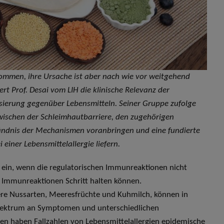
mmen, ihre Ursache ist aber nach wie vor weitgehend
ert Prof. Desai vom LIH die klinische Relevanz der
isierung gegenüber Lebensmitteln. Seiner Gruppe zufolge
schen der Schleimhautbarriere, den zugehörigen
ndnis der Mechanismen voranbringen und eine fundierte
einer Lebensmittelallergie liefern.
tt ein, wenn die regulatorischen Immunreaktionen nicht
r Immunreaktionen Schritt halten können.
dere Nussarten, Meeresfrüchte und Kuhmilch, können in
Spektrum an Symptomen und unterschiedlichen
en haben Fallzahlen von Lebensmittelallergien epidemische