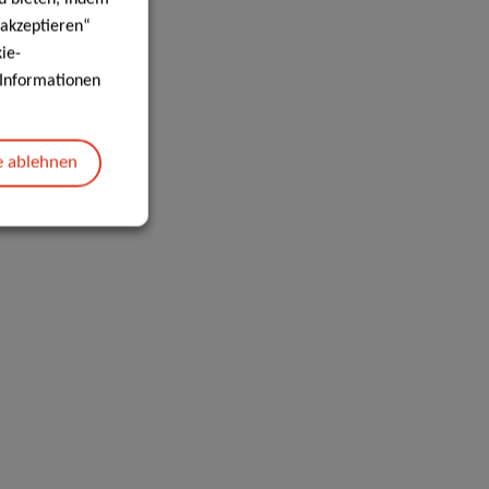
 akzeptieren“
ie-
e Informationen
e ablehnen