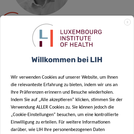
X
LAURENT
PRÉVOTAT
Contact
Willkommen bei LIH
Nach seiner Promotion in Biochemie, Zell- und
Molekularbiologie am französischen staatlichen Institut
Wir verwenden Cookies auf unserer Website, um Ihnen
für Gesundheit und Medizinforschung (Institut national de
die relevanteste Erfahrung zu bieten, indem wir uns an
la santé et de la recherche médicale, INSERM) in der
Ihre Präferenzen erinnern und Besuche wiederholen.
Einheit „Zelltod und Krebs“ ging Dr. Laurent Prévotat 2007
Indem Sie auf „Alle akzeptieren“ klicken, stimmen Sie der
als International Product Manager zu SEDIAG (einem
Verwendung ALLER Cookies zu. Sie können jedoch die
kleinen Unternehmen, das sich auf die Entdeckung von
„Cookie-Einstellungen“ besuchen, um eine kontrollierte
Phytopathogenen spezialisiert hat). 2010 übernahm er die
Einwilligung zu erteilen. Für weitere Informationen
Aufgaben als Head of Laboratory und Quality Manager
darüber, wie LIH Ihre personenbezogenen Daten