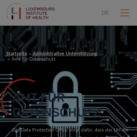
DE
Startseite
Administrative Unterstützung
Amt für Datenschutz
AMT FÜR
DATENSCHUTZ
Das Data Protection Office sorgt dafür, dass das LIH die