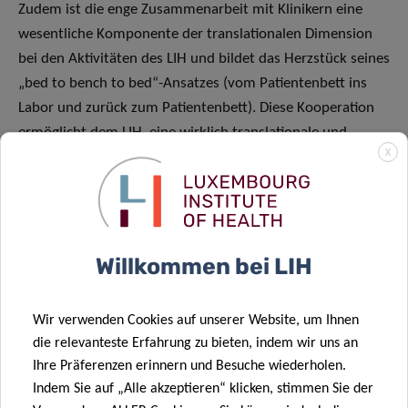
Zudem ist die enge Zusammenarbeit mit Klinikern eine
wesentliche Komponente der translationalen Dimension
bei den Aktivitäten des LIH und bildet das Herzstück seines
„bed to bench to bed“-Ansatzes (vom Patientenbett ins
Labor und zurück zum Patientenbett). Diese Kooperation
ermöglicht dem LIH, eine wirklich translationale und
X
patientenzentrierte Forschung basierend auf realen
Patientendaten zu betreiben. Diese ermöglicht es den
Ärzten, eine bessere Gesundheitsversorgung durch
neuartige diagnostische und therapeutische Instrumente
und durch die Auswahl der am besten geeigneten
Willkommen bei LIH
verfügbaren Behandlung zu bieten. Dieser gegenseitige
Austausch wird die Bedeutung des Profils „klinischer
Wir verwenden Cookies auf unserer Website, um Ihnen
Wissenschaftler“ im Kontext der translationalen Forschung
die relevanteste Erfahrung zu bieten, indem wir uns an
nach dem „bed to bench to bed“-Ansatz und die
Ihre Präferenzen erinnern und Besuche wiederholen.
personalisierte Medizin weiter stärken.
Indem Sie auf „Alle akzeptieren“ klicken, stimmen Sie der