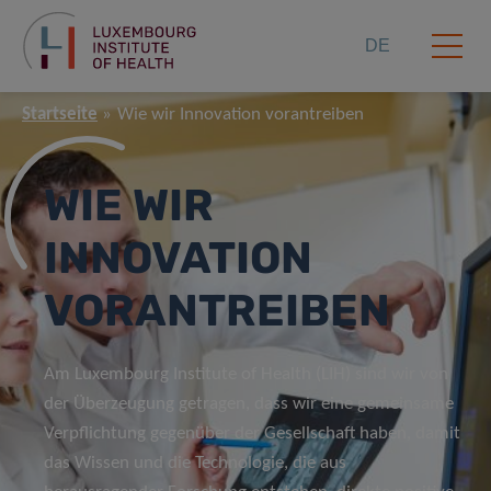
DE
Startseite
Wie wir Innovation vorantreiben
WIE WIR
INNOVATION
VORANTREIBEN
Am Luxembourg Institute of Health (LIH) sind wir von
der Überzeugung getragen, dass wir eine gemeinsame
Verpflichtung gegenüber der Gesellschaft haben, damit
das Wissen und die Technologie, die aus