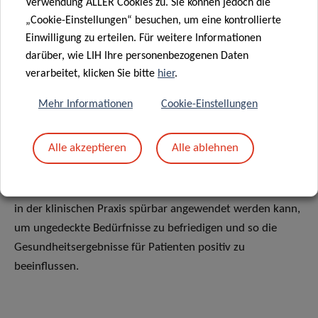
Verwendung ALLER Cookies zu. Sie können jedoch die
„Cookie-Einstellungen“ besuchen, um eine kontrollierte
Einwilligung zu erteilen. Für weitere Informationen
darüber, wie LIH Ihre personenbezogenen Daten
verarbeitet, klicken Sie bitte
hier
.
PRIORITÄRE
Mehr Informationen
Cookie-Einstellungen
FORSCHUNGSTHEMEN
Alle akzeptieren
Alle ablehnen
Ziel des LIH ist es, Forschung zu betreiben, die über die
klassischen Grenzen einzelner Krankheiten hinausgeht und
in der klinischen Praxis spürbar angewendet werden kann,
um ungedeckte Bedürfnisse zu befriedigen und so die
Gesundheitsergebnisse für Patienten positiv zu
beeinflussen.