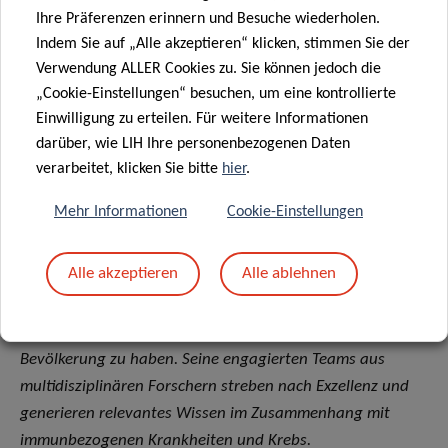
Das Luxembourg Institute of Health (LIH) ist ein
Ihre Präferenzen erinnern und Besuche wiederholen.
öffentliches biomedizinisches Forschungsinstitut, das sich
Indem Sie auf „Alle akzeptieren“ klicken, stimmen Sie der
Verwendung ALLER Cookies zu. Sie können jedoch die
auf Präzisionsmedizin ausrichtet, mit dem Ziel, eine
„Cookie-Einstellungen“ besuchen, um eine kontrollierte
führende Referenz in Europa für die Umsetzung
Einwilligung zu erteilen. Für weitere Informationen
wissenschaftlicher Spitzenleistungen in einen greifbaren
darüber, wie LIH Ihre personenbezogenen Daten
Nutzen für Patienten zu werden.
verarbeitet, klicken Sie bitte
hier
.
Das LIH stellt den Patienten in den Mittelpunkt seiner
Mehr Informationen
Cookie-Einstellungen
Aktivitäten. Angetrieben von der gemeinschaftlichen
Verpflichtung gegenüber der Gesellschaft, sollen Wissen
Alle akzeptieren
Alle ablehnen
und Technologien, die aus der Forschung an
patienteneigenen Daten stammen, genutzt werden, um
einen direkten Einfluss auf die Gesundheit der
Bevölkerung zu haben. Seine engagierten Teams aus
multidisziplinären Forschern streben nach Exzellenz und
generieren relevantes Wissen im Zusammenhang mit
immunbezogenen Krankheiten und Krebs.