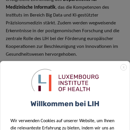
Medizinische Informatik
, das die Kompetenzen des
Instituts im Bereich Big Data und KI-gestützter
Präzisionsmedizin stärkt. Zudem werden wegweisende
Erkenntnisse in der postgenomischen Forschung und die
zentrale Rolle des LIH bei der Förderung europäischer
Kooperationen zur Beschleunigung von Innovationen im
Gesundheitswesen hervorgehoben.
Darüber hinaus betont der Bericht das gesellschaftliche
X
Engagement des LIH mit Projekten, die wissenschaftliche
Erkenntnisse in konkrete Vorteile für Patienten umsetzen,
sowie den Aufbau interoperabler Dateninfrastrukturen für
grenzüberschreitende Forschungspartnerschaften.
Willkommen bei LIH
Über das Luxembourg Institute of Health: Research
dedicated to life
Wir verwenden Cookies auf unserer Website, um Ihnen
die relevanteste Erfahrung zu bieten, indem wir uns an