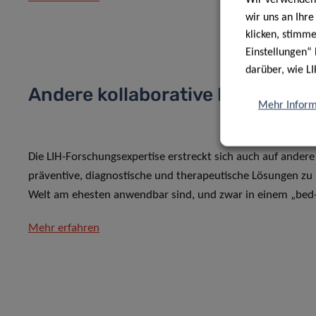
wir uns an Ihr
klicken, stimm
Einstellungen“ 
darüber, wie LI
Andere kollaborative Krankheit
Mehr Inform
Die LIH-Forschungsexpertise erstreckt sich auch auf ander
präventive, diagnostische und therapeutische Lösungen zu b
Welt am ehesten anwendbar sind, und zwar in einem „bed-
Mehr erfahren