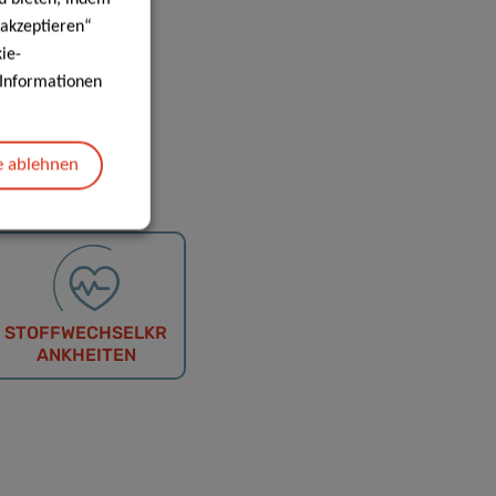
 akzeptieren“
ie-
e Informationen
e ablehnen
STOFFWECHSELKR
ANKHEITEN