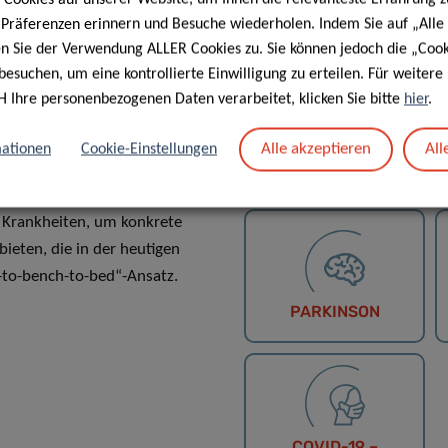
e Präferenzen erinnern und Besuche wiederholen. Indem Sie auf „Alle
en Sie der Verwendung ALLER Cookies zu. Sie können jedoch die „Cook
besuchen, um eine kontrollierte Einwilligung zu erteilen. Für weiter
H Ihre personenbezogenen Daten verarbeitet, klicken Sie bitte
hier
.
sgebiete
Alle akzeptieren
All
ationen
Cookie-Einstellungen
e Krankheiten, um konkrete
ieten, die in der heutigen
to-bench-to-bed“-Ansatz.
PARKINSON
COVID-19 –