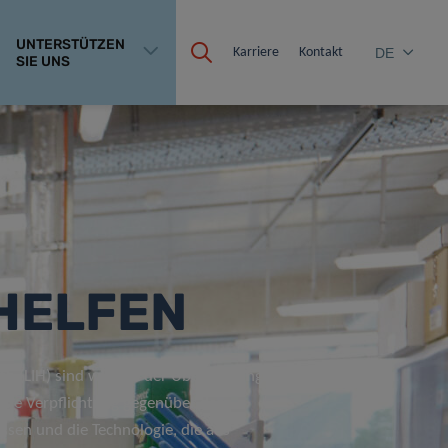
UNTERSTÜTZEN
Karriere
Kontakt
DE
SIE UNS
 HELFEN
th (LIH) sind wir von der Überzeugung
ame Verpflichtung gegenüber der
ssen und die Technologie, die aus