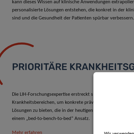
kann dieses Wissen auf klinische Anwendungen extrapolie
personalisierte Lösungen entstehen, die konkret in der k
sind und die Gesundheit der Patienten spürbar verbesser
PRIORITÄRE KRANKHEITS
Die LIH-Forschungsexpertise erstreckt sich über ein breite
Krankheitsbereichen, um konkrete präventive, diagnostisc
Lösungen zu bieten, die in der heutigen Welt am ehesten 
einem „bed-to-bench-to-bed“ Ansatz.
Mehr erfahren
Wir verwenden 