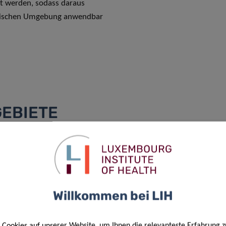
rt werden, sodass daraus
linischen Umgebung anwendbar
n.
GEBIETE
s Spektrum von
he und therapeutische
anwendbar sind, und zwar in
Willkommen bei LIH
KREBS
Cookies auf unserer Website, um Ihnen die relevanteste Erfahrung z