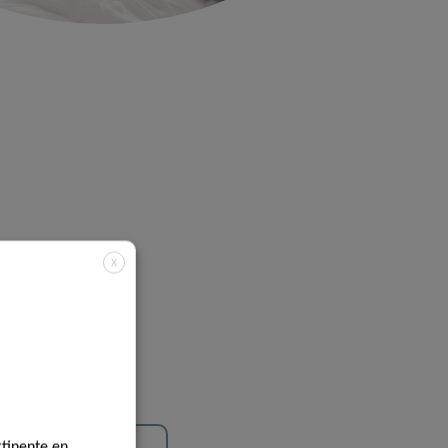
X
rtinente en