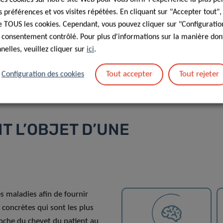
 thérapeutiques concrètes qui
préférences et vos visites répétées. En cliquant sur "Accepter tout"
approche de type « du
 de TOUS les cookies. Cependant, vous pouvez cliquer sur "Configuratio
»).
 consentement contrôlé. Pour plus d'informations sur la manière dont
CANCER
elles, veuillez cliquer sur
ici
.
Tout accepter
Tout rejeter
Configuration des cookies
T L’OBJET D’UNE
s maladies afin de fournir
 concrètes qui sont les plus
oche du chevet du patient au