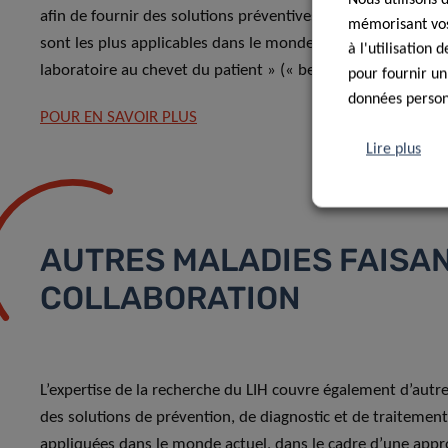
afin de fournir des solutions préventives, diagnostiques et
mémorisant vos 
sont les plus applicables dans le monde actuel, dans une 
à l'utilisation
laboratoire au chevet du patient » (« bed-to-bench-to-bed 
pour fournir un
données personn
POUR EN SAVOIR PLUS
Lire plus
AUTRES MALADIES FAISAN
COLLABORATION
L’expertise de la recherche du LIH couvre également d’autre
des solutions de prévention, de diagnostic et de traitement
appliquées dans le monde actuel, dans le cadre d’une appr