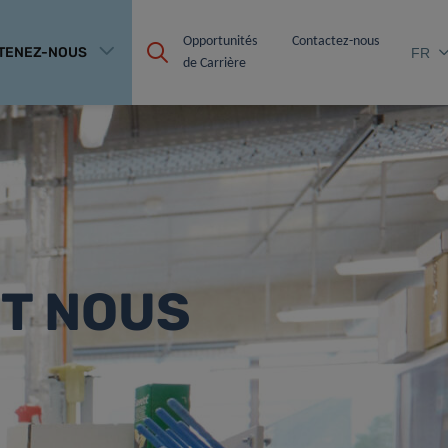
Opportunités 
Contactez-nous
TENEZ-NOUS
FR
de Carrière
T NOUS