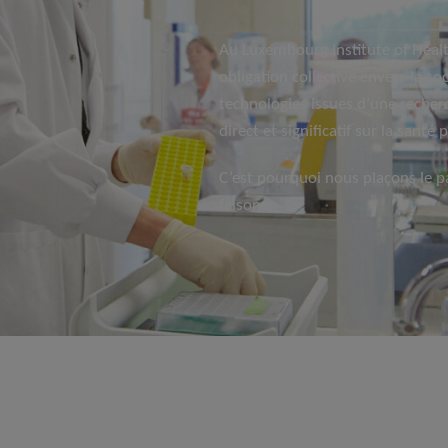
Au Luxembourg Institute of Heal
obligation collective envers la soc
technologies issues d’une recher
direct et significatif sur la santé 
C’est pourquoi nous plaçons le p
faisons.