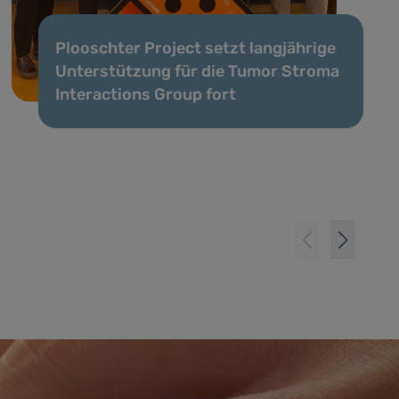
Plooschter Project setzt langjährige
Unterstützung für die Tumor Stroma
Interactions Group fort