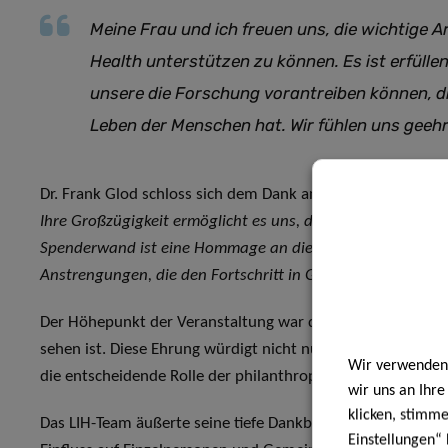
Meine Frau und ich freuen uns, die wichtige A
Health unterstützen zu können. Es ist erfülle
unsere die Forschung vorantreiben können, di
Leben der Menschen hat. Wir fühlen uns geehrt, 
Dr. Frank Glod schloss sich dem Dank an: „
Wir sind Herrn K
Ihre Großzügigkeit ermöglicht es uns, die Spitzenforschung
Spenderwand ist eine Hommage an diese lebenswichtige Un
Anstrengungen, die den Fortschritt in Gesundheit und Wis
Der Höhepunkt der Veranstaltung war die Enthüllung der S
sehen ist. Diese Ehrung würdigt nicht nur die Großzügigke
Wir verwenden 
die entscheidende Rolle der philanthropischen Unterstützu
wir uns an Ihr
klicken, stimm
Das LIH-Team äußerte seine tiefe Dankbarkeit und betonte,
Einstellungen“ 