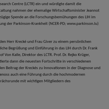
esearch Centre (LCTR) ein und würdigte damit die
staltung nahmen der ehemalige Wirtschaftsminister Jeannot
roßzügige Spende an die Forschungsbemühungen des LIH im
hung der Parkinson-Krankheit (NCER-PD; www.parkinson.lu)
den Herr Krecké und Frau Giver zu einem persönlichen
liche Begrüßung und Einführung in das LIH durch Dr. Frank
of Von Kalle, Direktor des LCTR. Prof. Dr. Rejko Krüger,
tierte dann die neuesten Fortschritte in verschiedenen
 Beitrag der Kreckés zu Innovationen in der Diagnose und
 genoss auch eine Führung durch die hochmodernen
prächsrunde mit wichtigen Mitgliedern des