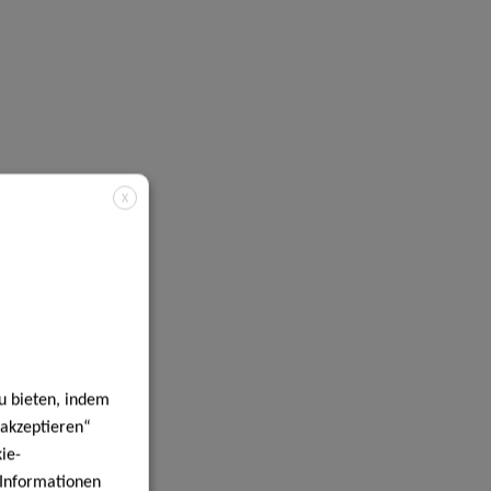
X
u bieten, indem
 akzeptieren“
ie-
e Informationen