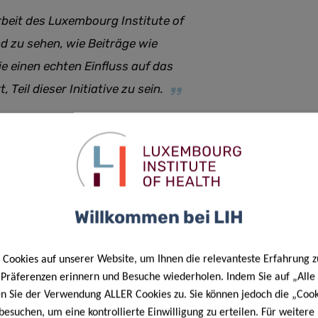
rbeit des Luxembourg Institute of
nd zu sehen, wie Beiträge wie
e einen echten Einfluss auf das
Teil dieser Initiative zu sein.
recké, seiner Frau und all unseren Spendern sehr dankbar.
 in vielen Bereichen weiter voranzutreiben. Diese
terstützung und ein Symbol für die kollektiven
senschaft vorantreiben
.“
Willkommen bei LIH
penderwand, die nun in der Eingangshalle des LCTR zu
it von Spendern wie den Kreckés, sondern symbolisiert auch
Cookies auf unserer Website, um Ihnen die relevanteste Erfahrung z
ng bei der Förderung der translationalen Forschung.
e Präferenzen erinnern und Besuche wiederholen. Indem Sie auf „Alle
en Sie der Verwendung ALLER Cookies zu. Sie können jedoch die „Cook
 wie Beiträge wie diese dazu beitragen, einen bedeutenden
besuchen, um eine kontrollierte Einwilligung zu erteilen. Für weiter