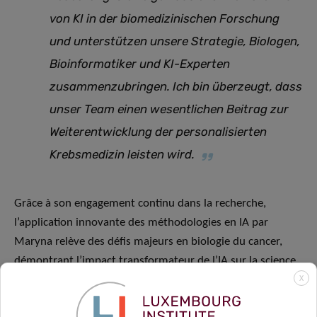
von KI in der biomedizinischen Forschung
und unterstützen unsere Strategie, Biologen,
Bioinformatiker und KI-Experten
zusammenzubringen. Ich bin überzeugt, dass
unser Team einen wesentlichen Beitrag zur
Weiterentwicklung der personalisierten
Krebsmedizin leisten wird.
Grâce à son engagement continu dans la recherche,
l’application innovante des méthodologies en IA par
Maryna relève des défis majeurs en biologie du cancer,
démontrant l’impact transformateur de l’IA sur la science
biomédicale.
X