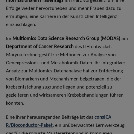
Internationalen Frauentags
im März vorgestellt, um ihre
Erfolge weiter hervorzuheben und mehr Frauen dazu zu
ermutigen, eine Karriere in der Künstlichen Intelligenz
einzuschlagen.
Im
Multiomics Data Science Research Group (MODAS)
am
Department of Cancer Research
des LIH entwickelt
Maryna rechnergestützte Methoden zur Analyse von
Genexpressions- und Metabolomik-Daten. Ihr integrativer
Ansatz zur Multiomics-Datenanalyse hat zur Entdeckung
von Biomarkern und Mechanismen beigetragen, die der
Krebsentstehung zugrunde liegen und potenziell zu
gezielteren und wirksameren Krebsbehandlungen führen
könnten.
Eine ihrer herausragenden Beiträge ist das
consICA
R/Bioconductor-Paket
, ein unüberwachtes Lernwerkzeug,
das für die robuste Mustererkennung in komplexen