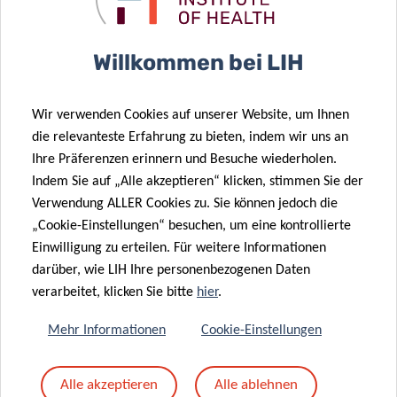
Willkommen bei LIH
SCIENTIFIC CONTACT
Wir verwenden Cookies auf unserer Website, um Ihnen
die relevanteste Erfahrung zu bieten, indem wir uns an
MARYNA
Ihre Präferenzen erinnern und Besuche wiederholen.
CHEPELEVA
Indem Sie auf „Alle akzeptieren“ klicken, stimmen Sie der
PhD Student
Verwendung ALLER Cookies zu. Sie können jedoch die
„Cookie-Einstellungen“ besuchen, um eine kontrollierte
Multiomics Data Science Research Group
Einwilligung zu erteilen. Für weitere Informationen
darüber, wie LIH Ihre personenbezogenen Daten
Contact
verarbeitet, klicken Sie bitte
hier
.
Mehr Informationen
Cookie-Einstellungen
Alle akzeptieren
Alle ablehnen
Teilen auf