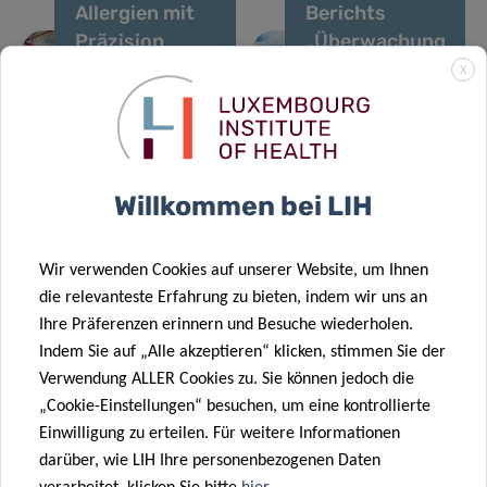
Allergien mit
Berichts
Präzision
„Überwachung
bekämpfen:
der
X
wie Omics die
perinatalen
24 Sep. 2025
klinische
Gesundheit in
Europa startet
Praxis
Luxemburg
CancerWatch:
23 Sep. 2025
verändern
2020-2022“
Willkommen bei LIH
Verbesserung
Ausnutzung
der Qualität
des
und Aktualität
angeborenen
Wir verwenden Cookies auf unserer Website, um Ihnen
11 Aug. 2025
von
Immunsystems
die relevanteste Erfahrung zu bieten, indem wir uns an
Das
Krebsdaten
zur
Ihre Präferenzen erinnern und Besuche wiederholen.
europäische
zur Stärkung
Bekämpfung
Indem Sie auf „Alle akzeptieren“ klicken, stimmen Sie der
Toolkit zur
der
multiresistenter
Verwendung ALLER Cookies zu. Sie können jedoch die
Eliminierung
Krebsbekämpfung
Bakterien
„Cookie-Einstellungen“ besuchen, um eine kontrollierte
der viralen
Einwilligung zu erteilen. Für weitere Informationen
Hepatitis in
06 Aug. 2025
darüber, wie LIH Ihre personenbezogenen Daten
Gefängnissen:
Neue DII-