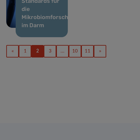
Standards für
die
Mikrobiomforschung
im Darm
«
1
2
3
…
10
11
»