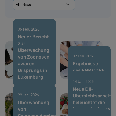
06 Feb. 2026
Neuer Bericht
zur
Überwachung
von Zoonosen
02 Feb. 2026
aviären
Ergebnisse
Ursprungs in
des FNR CORE
Luxemburg
Call 2025
14 Jan. 2026
Neue DII-
Übersichtsarbeit
29 Jan. 2026
Überwachung
beleuchtet die
von
immunologische
Grippeepidemien
Abfolge, die