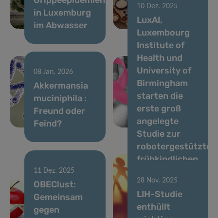
10 Dez. 2025
in Luxemburg
Nahrungsmittelalle
LuxAI,
17 Dez. 2025
im Abwasser
zugrunde liegt
Luxembourg
VENUSCANCER:
Institute of
Förderung des
Health und
globalen
University of
Verständnisses
08 Jan. 2026
Birmingham
Akkermansia
der
starten die
muciniphila :
Versorgung
erste groß
Freund oder
von Frauen
angelegte
Feind?
mit Krebs.
Studie zur
robotergestützten
frühkindlichen
Entwicklungsförde
11 Dez. 2025
28 Nov. 2025
OBEClust:
zu Hause für
LIH-Studie
Gemeinsam
autistische
enthüllt
gegen
Kinder mit