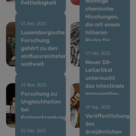
wichtige
Fettleibigkeit
QTrobot
chemische
Mischungen,
die mit einem
01 Dez. 2025
Luxemburgische
höheren
Forschung
Risiko für
gehört zu den
Stoffwechselerkra
17 Okt. 2025
einflussreichsten
in Verbindung
Neuer DII-
weltweit
stehen
Leitartikel
untersucht
das intestinale
21 Nov. 2025
Forschung zu
Immunmilieu
Ungleichheiten
bei
29 Sep. 2025
bei
Erdnussallergien
Veröffentlichung
Krebserkrankungen
und oraler
des
vorantreiben
Immuntherapie
dreijährlichen
02 Okt. 2025