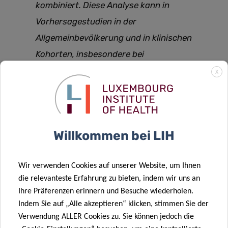
kombiniert. Diese Analyse kann in
Vorhersagestudien in der
Allgemeinbevölkerung und in klinischen
Kohorten, insbesondere bei
neurodegenerativen Erkrankungen,
X
eingesetzt werden. Darüber hinaus haben
tiefe neuronale Netze viele potenzielle
Anwendungen in Kohorten mit
Willkommen bei LIH
umfangreichen und vielfältigen Daten
(epidemiologische, klinische und Bilddaten)
Wir verwenden Cookies auf unserer Website, um Ihnen
sowie mit fehlenden Daten
die relevanteste Erfahrung zu bieten, indem wir uns an
Ihre Präferenzen erinnern und Besuche wiederholen.
so die Hauptautorin Dr. Gloria Aguayo.
Indem Sie auf „Alle akzeptieren“ klicken, stimmen Sie der
Verwendung ALLER Cookies zu. Sie können jedoch die
Die vollständige Veröffentlichung in der Zeitschrift BMC