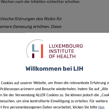
 Wochen nach der Infektion schlechter erholten.
chische Störungen das Risiko für
amere Genesung erhöhen. Diese
D-19-Behandlung zu
st, psychische Erkrankungen im
eln
Willkommen bei LIH
n Public Health veröffentlicht und kann
hier online
Cookies auf unserer Website, um Ihnen die relevanteste Erfahrung z
e Präferenzen erinnern und Besuche wiederholen. Indem Sie auf „Alle
en Sie der Verwendung ALLER Cookies zu. Sie können jedoch die „Cook
besuchen, um eine kontrollierte Einwilligung zu erteilen. Für weiter
H Ihre personenbezogenen Daten verarbeitet, klicken Sie bitte
hier
.