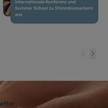
internationale Konferenz und
Summer School zu Stimmbiomarkern
aus
etter