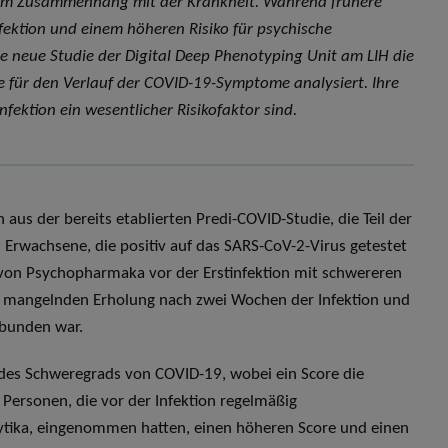
e im Zusammenhang mit der Krankheit. Während frühere
ktion und einem höheren Risiko für psychische
ne neue Studie der Digital Deep Phenotyping Unit am LIH die
te für den Verlauf der COVID-19-Symptome analysiert. Ihre
fektion ein wesentlicher Risikofaktor sind.
 aus der bereits etablierten Predi-COVID-Studie, die Teil der
1 Erwachsene, die positiv auf das SARS-CoV-2-Virus getestet
 von Psychopharmaka vor der Erstinfektion mit schwereren
r mangelnden Erholung nach zwei Wochen der Infektion und
rbunden war.
 des Schweregrads von COVID-19, wobei ein Score die
Personen, die vor der Infektion regelmäßig
ytika, eingenommen hatten, einen höheren Score und einen