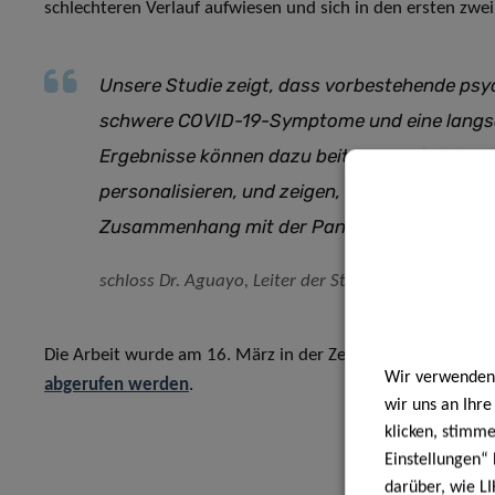
schlechteren Verlauf aufwiesen und sich in den ersten zwei
Unsere Studie zeigt, dass vorbestehende psy
schwere COVID-19-Symptome und eine langs
Ergebnisse können dazu beitragen, die COVI
personalisieren, und zeigen, wie wichtig es i
Zusammenhang mit der Pandemie zu behand
schloss Dr. Aguayo, Leiter der Studie.
Die Arbeit wurde am 16. März in der Zeitschrift Frontiers i
Wir verwenden 
abgerufen werden
.
wir uns an Ihr
klicken, stimm
Einstellungen“ 
darüber, wie LI