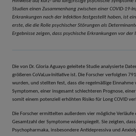
Hinweise auf kurz- und langfristige psychische Symptom
Studien einen Zusammenhang zwischen einer COVID-19-Infe
Erkrankungen nach der Infektion festgestellt haben, ist ei
erste, die die Rolle psychischer Störungen als Determinan
Ergebnisse zeigen, dass psychische Erkrankungen vor der In
Die von Dr. Gloria Aguayo geleitete Studie analysierte Daten
größeren CoVaLux-Initiative ist. Die Forscher verfolgten 79
wurden, und stellten fest, dass die regelmäßige Einnahme
Symptomen, einer insgesamt schlechteren Prognose, eine
somit einem potenziell erhöhten Risiko für Long COVID ve
Die Forscher ermittelten außerdem vier mögliche Verläufe
Gesamtzahl der Symptome widerspiegelt. Sie zeigten, dass 
Psychopharmaka, insbesondere Antidepressiva und Anxiol