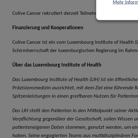
Mehr Inform
Colive Cancer rekrutiert derzeit TeilnehmerInnen über sein
Finanzierung und Kooperationen
Colive Cancer ist ein vom Luxembourg Institute of Health 
Schirmherrschaft der luxemburgischen Regierung im Rahmen
Über das Luxembourg Institute of Health
Das Luxembourg Institute of Health (LIH) ist ein öffentlich
Präzisionsmedizin ausrichtet, mit dem Ziel eine führende 
Spitzenleistungen in einen greifbaren Nutzen für Patiente
Das LIH stellt den Patienten in den Mittelpunkt seiner Akt
Verpflichtung gegenüber der Gesellschaft, sollen Wissen 
patienteneigenen Daten stammen, genutzt werden, um eine
haben. Seine engagierten Teams aus multidisziplinären Fo