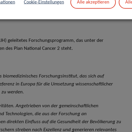
Alle akzeptieren
All
ationen
Cookie-Einstellungen
e
offizielle Website
.
(LIH) geleitetes Forschungsprogramm, das unter der
 des Plan National Cancer 2 steht.
es biomedizinisches Forschungsinstitut, das sich auf
Referenz in Europa für die Umsetzung wissenschaftlicher
n zu werden.
ivitäten. Angetrieben von der gemeinschaftlichen
und Technologien, die aus der Forschung an
n direkten Einfluss auf die Gesundheit der Bevölkerung zu
rschern streben nach Exzellenz und generieren relevantes