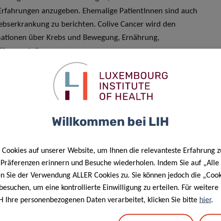
Erfahrungen anzugeben. Ehemalige PatientInnen sind auch
ebserkrankung zu berichten. Colive Cancer wird den
mationen über Krebs und Bewegung, Ernährung,
ügung stellen.
onenbezogene Informationen sind pseudonymisiert. Es wird
n sind beim LIH auf sicheren Servern gespeichert.
Willkommen bei LIH
it, dank direkter Beiträge der
stem in Luxemburg zu verbessern.
Cookies auf unserer Website, um Ihnen die relevanteste Erfahrung z
ns zum ersten Mal in Luxemburg
e Präferenzen erinnern und Besuche wiederholen. Indem Sie auf „Alle
niert und, was noch viel wichtiger
en Sie der Verwendung ALLER Cookies zu. Sie können jedoch die „Cook
 werden muss
besuchen, um eine kontrollierte Einwilligung zu erteilen. Für weiter
H Ihre personenbezogenen Daten verarbeitet, klicken Sie bitte
hier
.