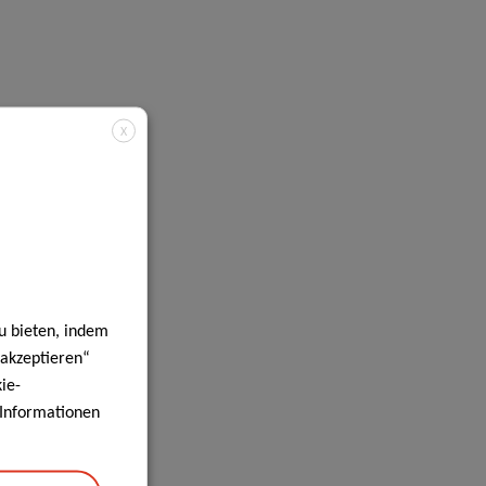
X
u bieten, indem
 akzeptieren“
ie-
e Informationen