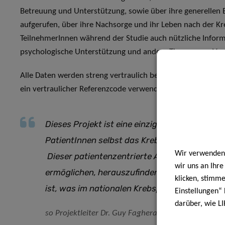
Betreuung und Unterstützung, sowie über ihre generellen 
aufgerufen, über ihre Nachsorge und ihr Leben nach der Kr
TeilnehmerInnen während der Studie auch nützliche Infor
psychologische Unterstützung und andere Themen zur Verf
Alle Daten werden streng vertraulich behandelt, und pers
ein vertraulicher Referenzcode verwendet, und alle Angabe
Dieses Projekt ist eine einzigartige Gelegenhe
PatientInnen selbst das Krebsbehandlungssy
Wir verwenden 
Dieser patientenzentrierte Ansatz wird es u
wir uns an Ihr
ermöglichen, herauszufinden, was gut funktio
klicken, stimm
ist, was im nationalen Krebsplan verbessert
Einstellungen“ 
darüber, wie LI
so Projektleiter Dr. Guy Fagherazzi.