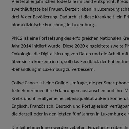
Viertel aller jährlichen Todesfälle im Land entspricht. Kre
zweithäufigste bei Frauen. Derzeit leben in Luxemburg sc
drei % der Bevölkerung. Dadurch ist diese Krankheit ein P
biomedizinische Forschung in Luxemburg.
PNC2 ist eine Fortsetzung des erfolgreichen Nationalen K
Jahr 2014 initiiert wurde. Diese 2020 eingeleitete zweite 
Onkologie, die Digitalisierung von Daten und die Arbeit mit
über sie zu konzentrieren, soll das Feedback der Patient
-behandlung in Luxemburg zu verbessern.
Colive Cancer ist eine Online-Umfrage, die per Smartphon
TeilnehmerInnen ihre Erfahrungen austauschen und ihre M
Krebs und ihre allgemeine Lebensqualität äußern können. D
Englisch, Französisch, Deutsch und Portugiesisch verfügbar
die derzeit oder in den letzten fünf Jahren in Luxemburg 
Die TeilnehmerInnen werden gebeten, Einzelheiten über ih