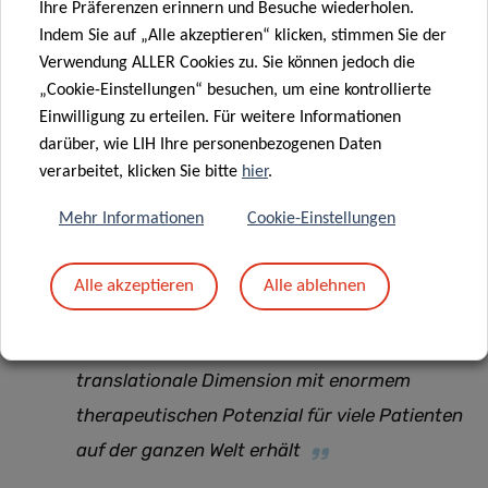
Ihre Präferenzen erinnern und Besuche wiederholen.
Indem Sie auf „Alle akzeptieren“ klicken, stimmen Sie der
Verwendung ALLER Cookies zu. Sie können jedoch die
Das Verständnis der Rolle der verschiedenen
„Cookie-Einstellungen“ besuchen, um eine kontrollierte
Komponenten des Mikrobioms und der
Einwilligung zu erteilen. Für weitere Informationen
Beeinflussung ihrer Funktionen durch äußere
darüber, wie LIH Ihre personenbezogenen Daten
Faktoren wie die Ernährung wird somit zum
verarbeitet, klicken Sie bitte
hier
.
Schlüssel für die Vorbeugung und
Mehr Informationen
Cookie-Einstellungen
Behandlung eines breiten Spektrums von
Krankheiten, von Lebensmittelallergien bis
Alle akzeptieren
Alle ablehnen
hin zu neurodegenerativen Erkrankungen,
wodurch unsere Arbeit eine hochgradig
translationale Dimension mit enormem
therapeutischen Potenzial für viele Patienten
auf der ganzen Welt erhält