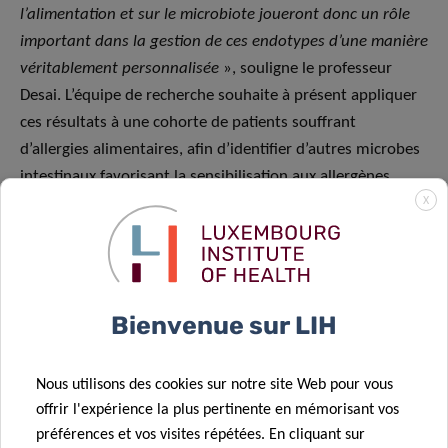
l’alimentation et sur le microbiote joueront donc un rôle
important dans la gestion de ces endotypes d’une manière
véritablement personnalisée
», souligne le professeur
Desai. L’équipe de recherche souhaite à présent appliquer
ces résultats à une cohorte de patients souffrant
d’allergies alimentaires, afin d’identifier d’autres microbes
intestinaux favorisant la sensibilisation aux allergènes
X
alimentaires. Il est intéressant de noter que les
changements dans la composition du microbiome
intestinal, la dégradation de la barrière muqueuse et
l’inflammation sont également des caractéristiques d’une
série de troubles intestinaux, dont le syndrome du côlon
Bienvenue sur LIH
irritable (SCI) et les maladies inflammatoires de l’intestin
(MII), ainsi que de maladies auto-immunes extra-
Nous utilisons des cookies sur notre site Web pour vous
intestinales, comme la maladie d’Alzheimer, la sclérose en
offrir l'expérience la plus pertinente en mémorisant vos
plaques, la polyarthrite rhumatoïde, le diabète de type 1
préférences et vos visites répétées. En cliquant sur
et même la maladie de Parkinson.