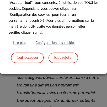
"Accepter tout", vous consentez à l'utilisation de TOUS les
cookies. Cependant, vous pouvez cliquer sur
"Configuration des cookies" pour fournir un
Comprendre le rôle des différents
consentement contrôlé. Pour plus d'informations sur la
composants du microbiome et la manière
manière dont LIH traite vos données personnelles,
dont leurs fonctions sont affectées par des
veuillez cliquer sur
ici
.
facteurs externes tels que le régime
Lire plus
Configuration des cookies
alimentaire devient donc la clé de la
prévention et du traitement d’un large
Tout accepter
Tout rejeter
éventail d’afflictions, des allergies
alimentaires aux maladies
neurodégénératives, conférant ainsi à notre
travail une dimension hautement
translationnelle avec un énorme potentiel
thérapeutique pour de nombreux patients