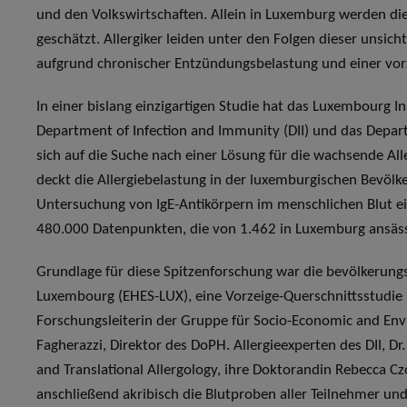
und den Volkswirtschaften. Allein in Luxemburg werden di
geschätzt. Allergiker leiden unter den Folgen dieser unsic
aufgrund chronischer Entzündungsbelastung und einer vor
In einer bislang einzigartigen Studie hat das Luxembourg In
Department of Infection and Immunity (DII) und das Depa
sich auf die Suche nach einer Lösung für die wachsende Alle
deckt die Allergiebelastung in der luxemburgischen Bevölke
Untersuchung von IgE-Antikörpern im menschlichen Blut ein
480.000 Datenpunkten, die von 1.462 in Luxemburg ansä
Grundlage für diese Spitzenforschung war die bevölkerun
Luxembourg (EHES-LUX), eine Vorzeige-Querschnittsstudie u
Forschungsleiterin der Gruppe für Socio-Economic and Env
Fagherazzi, Direktor des DoPH. Allergieexperten des DII, D
and Translational Allergology, ihre Doktorandin Rebecca Czo
anschließend akribisch die Blutproben aller Teilnehmer und 