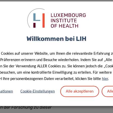
heits- und Lebensstildaten in Bezug.
 gaben an, eine diagnostizierte Allergie zu haben, und
, was auf eine allergische Sensibilisierung hinweist. Die
 Gräserpollen und Milben. Bemerkenswert ist, dass die
lisierungsrate und den höchsten Bedarf an medizinischer
Willkommen bei LIH
en modernem Lebensstil, Aufwachsbedingungen,
cher Entzündungen wie Allergien schließen lässt.
Cookies auf unserer Website, um Ihnen die relevanteste Erfahrung z
e Präferenzen erinnern und Besuche wiederholen. Indem Sie auf „Alle
en Sie der Verwendung ALLER Cookies zu. Sie können jedoch die „Cook
akteristik von Allergien, die auch
besuchen, um eine kontrollierte Einwilligung zu erteilen. Für weiter
für die Zukunft der modernen
H Ihre personenbezogenen Daten verarbeitet, klicken Sie bitte
hier
.
he und jüngere Erwachsene
 unterstreicht nicht nur den
Alle akzeptieren
All
ationen
Cookie-Einstellungen
eigt auch die Notwendigkeit für
 in der Forschung zu dieser