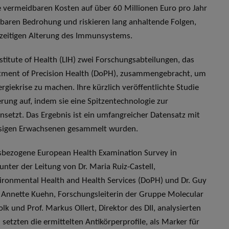
e vermeidbaren Kosten auf über 60 Millionen Euro pro Jahr
htbaren Bedrohung und riskieren lang anhaltende Folgen,
zeitigen Alterung des Immunsystems.
stitute of Health (LIH) zwei Forschungsabteilungen, das
rtment of Precision Health (DoPH), zusammengebracht, um
rgiekrise zu machen. Ihre kürzlich veröffentlichte Studie
rung auf, indem sie eine Spitzentechnologie zur
setzt. Das Ergebnis ist ein umfangreicher Datensatz mit
ssigen Erwachsenen gesammelt wurden.
gsbezogene European Health Examination Survey in
nter der Leitung von Dr. Maria Ruiz-Castell,
ironmental Health and Health Services (DoPH) und Dr. Guy
r. Annette Kuehn, Forschungsleiterin der Gruppe Molecular
lk und Prof. Markus Ollert, Direktor des DII, analysierten
setzten die ermittelten Antikörperprofile, als Marker für