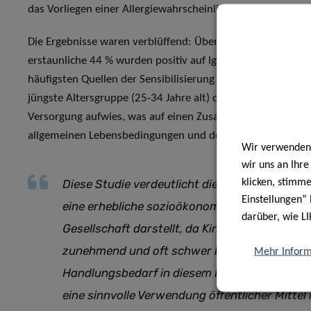
das Vorliegen einer Allergiewahrscheinlichkeit, mit Gesund
Die Ergebnisse waren verblüffend: Über 42 % der Teilnehmer
erstaunliche 44 % wurden positiv auf IgE-Antikörper getestet
häufigsten Quellen der Sensibilisierung waren Baumpollen,
jüngste Altersgruppe (25-34 Jahre alt) die höchste Sensibi
Versorgung aufwies, was auf einen Zusammenhang zwisch
allgemeinen Lebensbedingungen und dem Auftreten chronis
Wir verwenden 
wir uns an Ihr
klicken, stimm
Diese Studie verdeutlicht die epidemische Char
Einstellungen“ 
eine erhebliche sozioökonomische Belastung 
darüber, wie LI
Gesellschaft darstellt, da Kinder, Jugendlic
zunehmend und oft schwer betroffen sind. Sie
Mehr Inform
Handlungsbedarf in diesem Bereich, sondern z
eine sinnvolle Verwendung öffentlicher Mittel