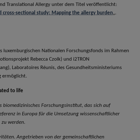
nd Translational Allergy unter dem Titel veröffentlicht:
d cross-sectional study: Mapping the allergy burden
„.
des luxemburgischen Nationalen Forschungsfonds im Rahmen
ionsprojekt Rebecca Czolk) und i2TRON
g), Laboratoires Réunis, des Gesundheitsministeriums
 ermöglicht.
ted to life
es biomedizinisches Forschungsinstitut, das sich auf
Referenz in Europa für die Umsetzung wissenschaftlicher
n zu werden.
ivitäten. Angetrieben von der gemeinschaftlichen