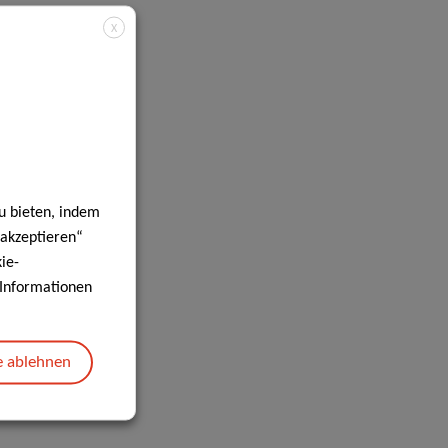
X
u bieten, indem
 akzeptieren“
ie-
e Informationen
e ablehnen