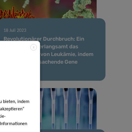
18 Juli 2023
Revolutionärer Durchbruch: Ein
Medikament verlangsamt das
X
Fortschreiten von Leukämie, indem
es krebsverursachende Gene
blockiert
u bieten, indem
 akzeptieren“
ie-
e Informationen