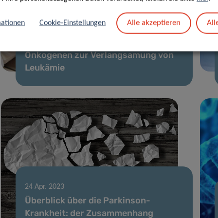
Alle akzeptieren
All
ationen
Cookie-Einstellungen
26 Mai 2023
Blockierung der Aktivierung von
Onkogenen zur Verlangsamung von
Leukämie
24 Apr. 2023
Überblick über die Parkinson-
Krankheit: der Zusammenhang