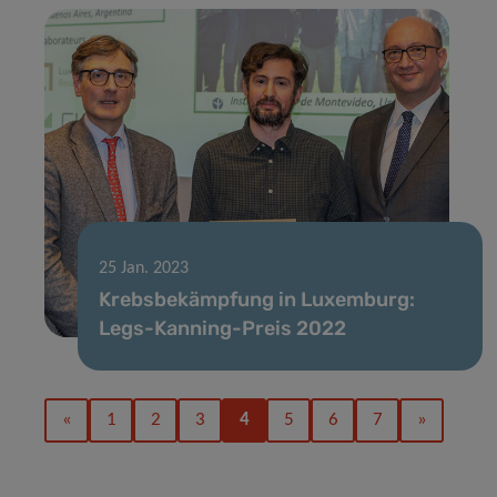
25 Jan. 2023
Krebsbekämpfung in Luxemburg:
Legs-Kanning-Preis 2022
«
1
2
3
4
5
6
7
»