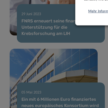
Mehr Inform
29 Juni 2023
FNRS erneuert seine finanzielle
Unterstützung für die
Krebsforschung am LIH
05 Mai 2023
Ein mit 6 Millionen Euro finanziertes
neues europäisches Konsortium wird