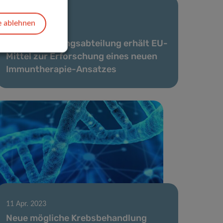
12 Mai 2023
e ablehnen
Forscher der
Krebsforschungsabteilung erhält EU-
Mittel zur Erforschung eines neuen
Immuntherapie-Ansatzes
11 Apr. 2023
Neue mögliche Krebsbehandlung