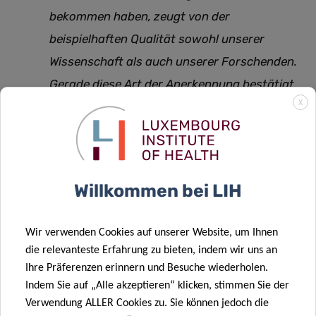
bekommen haben, zeugt von der
beispielhaften Qualität sowohl unserer
Wissenschaft als auch unserer Forschenden.
Gerade diese Art der Anerkennung bestätigt
X
einen darin, dass die eigene Arbeit Spuren
hinterlässt, die über das Labor
hinausreichen, und dass unsere
Anstrengungen in der Welt der Forschung zu
Willkommen bei LIH
konkreten Ergebnissen für die
Patientenversorgung und für die Entwicklung
Wir verwenden Cookies auf unserer Website, um Ihnen
der Menschen führen
,
die relevanteste Erfahrung zu bieten, indem wir uns an
Ihre Präferenzen erinnern und Besuche wiederholen.
so Prof. Dr. Niclou.
Indem Sie auf „Alle akzeptieren“ klicken, stimmen Sie der
Verwendung ALLER Cookies zu. Sie können jedoch die