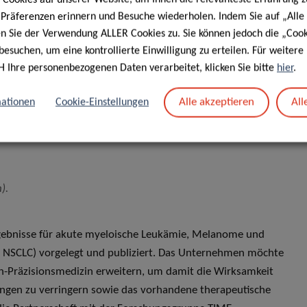
“) nach wie vor eine
e Präferenzen erinnern und Besuche wiederholen. Indem Sie auf „Alle
Immunmikroumgebung des Tumors
en Sie der Verwendung ALLER Cookies zu. Sie können jedoch die „Cook
ür die Krebszellen bieten kann.
besuchen, um eine kontrollierte Einwilligung zu erteilen. Für weiter
z von ABD und der TIME-Gruppe
H Ihre personenbezogenen Daten verarbeitet, klicken Sie bitte
hier
.
n Ansatz erarbeiten, der es
Alle akzeptieren
All
ationen
Cookie-Einstellungen
Immunsystem gezielt gegen den
g einer wirksameren Krebstherapie
).
rgebnisse für akute myeloische Leukämie, Melanome und
er, NSCLC) vorgelegt und publiziert. Das Unternehmen möchte
n-Präzisionsmedizin erweitern, um damit die Wirksamkeit
ngen zu verringern sowie das vorhandene therapeutische