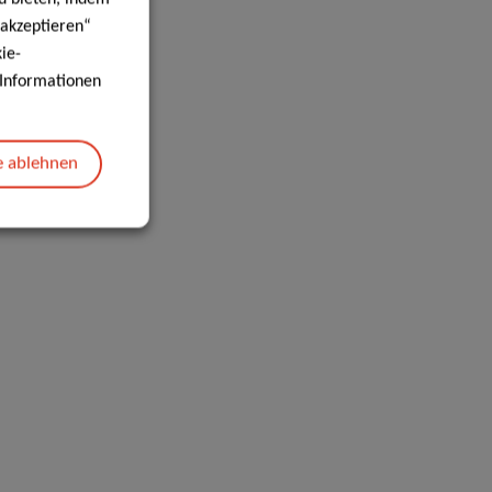
 akzeptieren“
ie-
e Informationen
e ablehnen