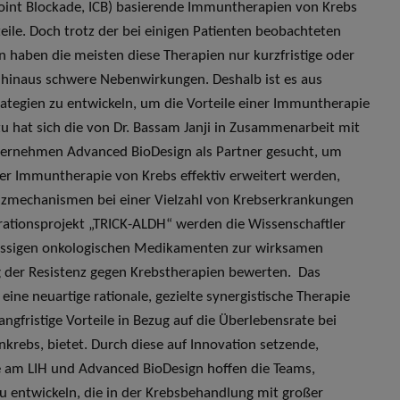
nt Blockade, ICB) basierende Immuntherapien von Krebs
eile. Doch trotz der bei einigen Patienten beobachteten
 haben die meisten diese Therapien nur kurzfristige oder
r hinaus schwere Nebenwirkungen. Deshalb ist es aus
trategien zu entwickeln, um die Vorteile einer Immuntherapie
zu hat sich die von Dr. Bassam Janji in Zusammenarbeit mit
ternehmen Advanced BioDesign als Partner gesucht, um
der Immuntherapie von Krebs effektiv erweitert werden,
enzmechanismen bei einer Vielzahl von Krebserkrankungen
ationsprojekt „TRICK-ALDH“ werden die Wissenschaftler
assigen onkologischen Medikamenten zur wirksamen
 der Resistenz gegen Krebstherapien bewerten. Das
ine neuartige rationale, gezielte synergistische Therapie
gfristige Vorteile in Bezug auf die Überlebensrate bei
ebs, bietet. Durch diese auf Innovation setzende,
 am LIH und Advanced BioDesign hoffen die Teams,
 entwickeln, die in der Krebsbehandlung mit großer