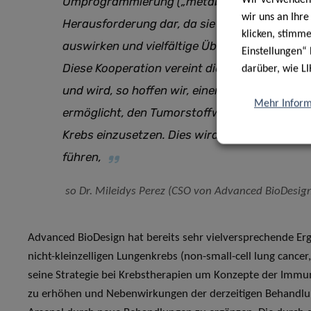
Umprogrammierung („metabolic reprograming
wir uns an Ihr
Herausforderung dar, da sie sich auf die 
klicken, stimm
auswirken und vielfältige Überlebensvorteile f
Einstellungen“ 
Diese Kooperation vereint die Fachkompeten
darüber, wie LI
und wird, so hoffen wir, einen leistungsfähige
Mehr Inform
ermöglicht, den Tumorstoffwechsel und das 
Krebs einzusetzen. Dies wird zur Entwicklun
führen
,
so Dr. Mileidys Perez (CSO von Advanced BioDesign
Advanced BioDesign hat bereits sehr vielversprechende E
nicht-kleinzelligen Lungenkrebs (non-small-cell lung canc
seine Strategie bei Krebstherapien um Konzepte der Immu
zu erhöhen und Nebenwirkungen der derzeitigen Behandlu