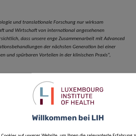
kologie und translationale Forschung nur wirksam
aft und Wirtschaft von international angesehenen
versichtlich, dass unsere enge Zusammenarbeit mit Advanced
nationsbehandlungen der nächsten Generation bei einer
en und spürbaren Vorteilen in der klinischen Praxis
“,
g durch den
luxemburgischen Forschungsfonds (Fonds
BRIDGES, das die Zusammenarbeit zwischen öffentlichen
tigen Unternehmen fördern will.
Willkommen bei LIH
er TIME-Gruppe fortzusetzen. Auch
tellt die metabolische
Cookies auf unserer Website, um Ihnen die relevanteste Erfahrung z