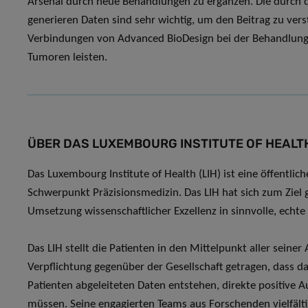
Arsenal durch neue Behandlungen zu ergänzen. Die durch 
generieren Daten sind sehr wichtig, um den Beitrag zu ve
Verbindungen von Advanced BioDesign bei der Behandlung
Tumoren leisten.
ÜBER DAS LUXEMBOURG INSTITUTE OF HEALT
Das Luxembourg Institute of Health (LIH) ist eine öffentl
Schwerpunkt Präzisionsmedizin. Das LIH hat sich zum Ziel g
Umsetzung wissenschaftlicher Exzellenz in sinnvolle, echte 
Das LIH stellt die Patienten in den Mittelpunkt aller seine
Verpflichtung gegenüber der Gesellschaft getragen, dass d
Patienten abgeleiteten Daten entstehen, direkte positive
müssen. Seine engagierten Teams aus Forschenden vielfält