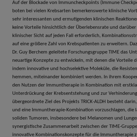
Auf der Blockade von Immuncheckpoints (Immune Checkpoi
boten bei vielen Krebsarten bemerkenswerte klinische Vort
sehr interessanten und ermutigenden klinischen Reaktionen
keine Vorteile hinsichtlich der Überlebensrate und darübe
klinischer Sicht auf jeden Fall erforderlich, Kombinationss
auf eine größere Zahl von Krebspatienten zu erweitern. Da
Dr. Guy Berchem geleitete Forschungsgruppe TIME das Un
neuartige Konzepte zu entwickeln, mit denen die Vorteile 
indem innovative und hochselektive Moleküle, die Resist
hemmen, miteinander kombiniert werden. In ihrem Kooper
den Nutzen der Immuntherapie in Kombination mit erstkl
Unterdrückung der Krebsentstehung und zur Verhinderung
übergeordnete Ziel des Projekts TRICK-ALDH besteht darin, e
und eine Immuntherapie-Kombination vorzuschlagen, die lan
soliden Tumoren, insbesondere bei Melanomen und Lungenkr
synergistische Zusammenarbeit zwischen der TIME-Gruppe
innovative Kombinationskonzepte für die Immuntherapie zu