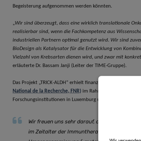
Begeisterung aufgenommen werden könnten.
„
Wir sind überzeugt, dass eine wirklich translationale On
realisierbar sind, wenn die Fachkompetenz aus Wissensch
industriellen Partnern optimal genutzt wird. Wir sind zu
BioDesign als Katalysator für die Entwicklung von Kombi
Vielzahl von Krebsarten dienen wird, und zwar mit konkret
erläuterte Dr. Bassam Janji (Leiter der TIME-Gruppe).
Das Projekt „TRICK-ALDH“ erhielt finanzielle Unterstützun
National de la Recherche, FNR)
im Rahmen des Programms 
Forschungsinstitutionen in Luxemburg und aktiv in F&E tä
Wir freuen uns sehr darauf, die Arbeit mit d
im Zeitalter der Immuntherapie gegen Krebs s
Wir verwenden 