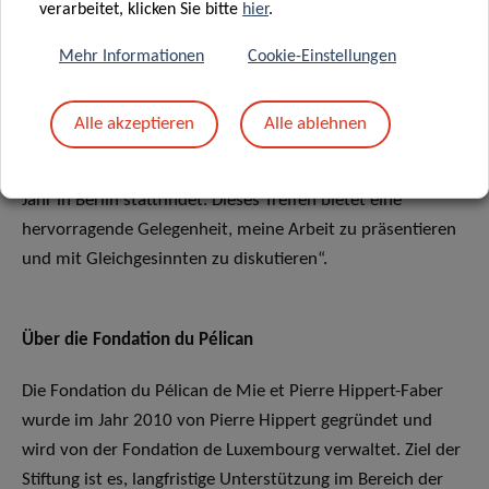
(22.-24. Juni), um meine Arbeit vorzustellen und Experten
verarbeitet, klicken Sie bitte
hier
.
zu treffen, um Feedback zu erhalten und hoffentlich neue
Mehr Informationen
Cookie-Einstellungen
Kooperationen aufzubauen“.
Catherine: „Um mein Promotionsstudium optimal
Alle akzeptieren
Alle ablehnen
abschließen zu können, werde ich das Stipendium nutzen,
um am „Brain Tumor Meeting“ teilzunehmen, das dieses
Jahr in Berlin stattfindet. Dieses Treffen bietet eine
hervorragende Gelegenheit, meine Arbeit zu präsentieren
und mit Gleichgesinnten zu diskutieren“.
Über die Fondation du Pélican
Die Fondation du Pélican de Mie et Pierre Hippert-Faber
wurde im Jahr 2010 von Pierre Hippert gegründet und
wird von der Fondation de Luxembourg verwaltet. Ziel der
Stiftung ist es, langfristige Unterstützung im Bereich der