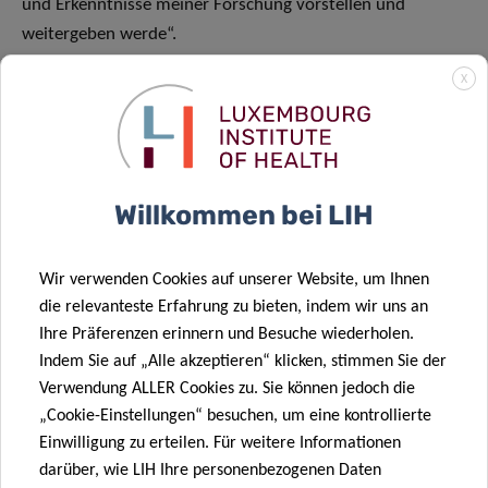
und Erkenntnisse meiner Forschung vorstellen und
weitergeben werde“.
X
Kyriaki: „Mit dem Pelican-Stipendium möchte ich mein
Wissen über Altern und Entwicklung erweitern, indem ich
am EMBO-Workshop „Developmental circuits in aging“
teilnehme und an Konferenzen wie dem Keystone-
Symposium „Neurodegeneration: The Biological Pathways
Willkommen bei LIH
Driving the Future of Therapeutic Development“ oder
einen Forschungsaufenthalt einlege. Dies wird mir helfen,
Wir verwenden Cookies auf unserer Website, um Ihnen
mein Netzwerk zu erweitern, mein Fachwissen zu vertiefen
die relevanteste Erfahrung zu bieten, indem wir uns an
und wichtige Erkenntnisse in meine Forschung einfließen
Ihre Präferenzen erinnern und Besuche wiederholen.
zu lassen“.
Indem Sie auf „Alle akzeptieren“ klicken, stimmen Sie der
Verwendung ALLER Cookies zu. Sie können jedoch die
Andrea: „Ich werde das Pelican-Stipendium nutzen, um an
„Cookie-Einstellungen“ besuchen, um eine kontrollierte
einer der wichtigsten Konferenzen in meinem Fachgebiet
Einwilligung zu erteilen. Für weitere Informationen
teilzunehmen, dem Brain Tumors Meeting in Warschau
darüber, wie LIH Ihre personenbezogenen Daten