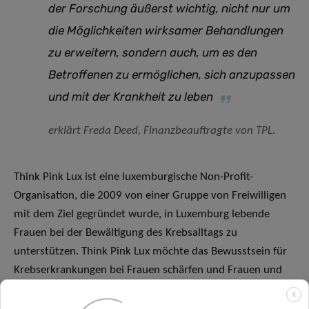
der Forschung äußerst wichtig, nicht nur um
die Möglichkeiten wirksamer Behandlungen
zu erweitern, sondern auch, um es den
Betroffenen zu ermöglichen, sich anzupassen
und mit der Krankheit zu leben
erklärt Freda Deed, Finanzbeauftragte von TPL.
Think Pink Lux ist eine luxemburgische Non-Profit-
Organisation, die 2009 von einer Gruppe von Freiwilligen
mit dem Ziel gegründet wurde, in Luxemburg lebende
Frauen bei der Bewältigung des Krebsalltags zu
unterstützen. Think Pink Lux möchte das Bewusstsein für
Krebserkrankungen bei Frauen schärfen und Frauen und
ihre Familien, die in Luxemburg mit Krebs leben,
X
unterstützen. Zu diesem Zweck wurde 2012 der „Marian