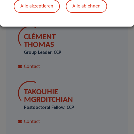
Alle akzeptieren
Alle ablehnen
SCIENTIFIC CONTACT
CLÉMENT
THOMAS
Group Leader, CCP
Contact
TAKOUHIE
MGRDITCHIAN
Postdoctoral Fellow, CCP
Contact