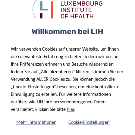
Aldred Award“ ins Leben gerufen, nachdem Marian Aldred,
eines der Gründungsmitglieder des Think Pink Lux
Committee, vorzeitig an Eierstockkrebs gestorben war. Mit
Willkommen bei LIH
dem Preis werden junge Wissenschaftler zur
Unterstützung ihrer Krebsforschungsprojekte gefördert.
Wir verwenden Cookies auf unserer Website, um Ihnen
Seit seiner Einführung hat ThinkPink Lux einen
die relevanteste Erfahrung zu bieten, indem wir uns an
Doktoranden am Laboratoire de Biologie Moléculaire et
Ihre Präferenzen erinnern und Besuche wiederholen.
Cellulaire du Cancer (Hôpital Kirchberg) mit 63.000 EUR
Indem Sie auf „Alle akzeptieren“ klicken, stimmen Sie der
gefördert und bereits mehrere Studenten am LIH
Verwendung ALLER Cookies zu. Sie können jedoch die
Department of Cancer Research unter Dr. Clément Thomas
„Cookie-Einstellungen“ besuchen, um eine kontrollierte
durch den Marian-Aldred-Preis finanziert, mit einem
Einwilligung zu erteilen. Für weitere Informationen
darüber, wie LIH Ihre personenbezogenen Daten
finanziellen Gesamtengagement in Höhe von 141.000
verarbeitet, klicken Sie bitte
hier
.
EUR.
Mehr Informationen
Cookie-Einstellungen