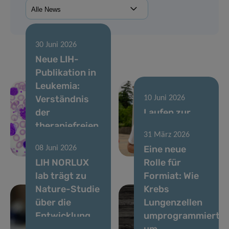
30 Juni 2026
Neue LIH-
Publikation in
Leukemia:
Verständnis
10 Juni 2026
der
Laufen zur
therapiefreien
Unterstützung
31 März 2026
Remission bei
der
Eine neue
08 Juni 2026
CML
Krebsforschung
LIH NORLUX
Rolle für
lab trägt zu
Formiat: Wie
Nature-Studie
Krebs
über die
Lungenzellen
Entwicklung
umprogrammiert,
von
um