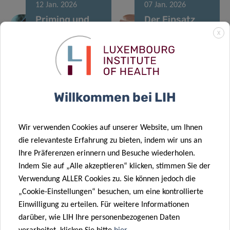
12 Jan. 2026
07 Jan. 2026
Priming und
Der Einsatz
Umstrukturierung
einer
X
der
einzelnen
Immunlandschaft
Läuferin
bei
gegen
Hirntumoren
Hirntumor.
Willkommen bei LIH
23 Okt. 2025
LIH-
21 Okt. 2025
Wir verwenden Cookies auf unserer Website, um Ihnen
Doktorandenprojekte
Fortschritte in
die relevanteste Erfahrung zu bieten, indem wir uns an
werden durch
der Forschung
Ihre Präferenzen erinnern und Besuche wiederholen.
24 Sep. 2025
den Pelican
zu
Indem Sie auf „Alle akzeptieren“ klicken, stimmen Sie der
Europa startet
Grant
Krebserkrankunge
Verwendung ALLER Cookies zu. Sie können jedoch die
CancerWatch:
gefördert
bei Kindern
„Cookie-Einstellungen“ besuchen, um eine kontrollierte
Verbesserung
10 Sep. 2025
Einwilligung zu erteilen. Für weitere Informationen
der Qualität
Identifizierung
darüber, wie LIH Ihre personenbezogenen Daten
und Aktualität
eines