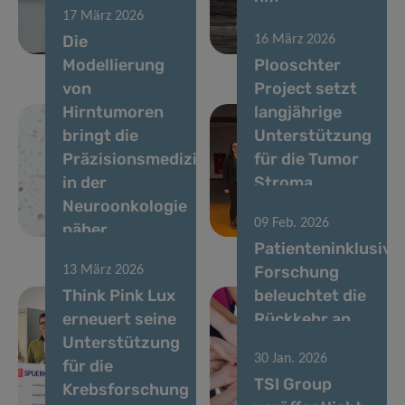
17 März 2026
Hirntumoren
Metastasen zu
Die
16 März 2026
bei
fördern
Modellierung
Plooschter
von
Project setzt
Hirntumoren
langjährige
bringt die
Unterstützung
Präzisionsmedizin
für die Tumor
in der
Stroma
Neuroonkologie
Interactions
09 Feb. 2026
näher
Group fort
Patienteninklusive
Forschung
13 März 2026
Think Pink Lux
beleuchtet die
erneuert seine
Rückkehr an
Unterstützung
den
30 Jan. 2026
für die
Arbeitsplatz
TSI Group
Krebsforschung
nach