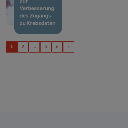
zur
Verbesserung
des Zugangs
zu Krebsdaten
1
2
…
5
6
»