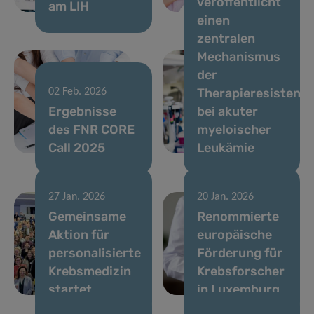
veröffentlicht
am LIH
Brustkrebs
einen
zentralen
Mechanismus
der
Therapieresistenz
02 Feb. 2026
Ergebnisse
bei akuter
des FNR CORE
myeloischer
Call 2025
Leukämie
27 Jan. 2026
20 Jan. 2026
Gemeinsame
Renommierte
Aktion für
europäische
personalisierte
Förderung für
Krebsmedizin
Krebsforscher
startet
in Luxemburg