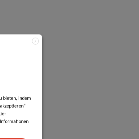
X
u bieten, indem
 akzeptieren“
ie-
e Informationen