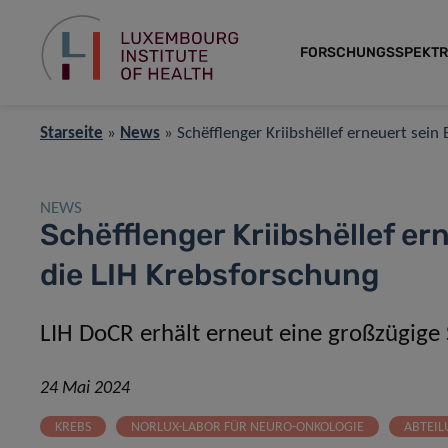
FORSCHUNGSSPEKT
Starseite
»
News
»
Schëfflenger Kriibshëllef erneuert sei
NEWS
Schëfflenger Kriibshëllef e
die LIH Krebsforschung
LIH DoCR erhält erneut eine großzügige
24 Mai 2024
KREBS
NORLUX-LABOR FÜR NEURO-ONKOLOGIE
ABTEIL