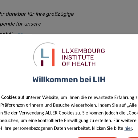
ehr dankbar für ihre großzügige
Spende für unsere
andelt
.
 im Mai 2021.
Willkommen bei LIH
r Verein mit Sitz in Schifflange, der im März 2020 gegründet
und der Krebsforschung in Luxemburg zu sammeln.
Cookies auf unserer Website, um Ihnen die relevanteste Erfahrung z
e Präferenzen erinnern und Besuche wiederholen. Indem Sie auf „Alle
en Sie der Verwendung ALLER Cookies zu. Sie können jedoch die „Cook
besuchen, um eine kontrollierte Einwilligung zu erteilen. Für weiter
H Ihre personenbezogenen Daten verarbeitet, klicken Sie bitte
hier
.