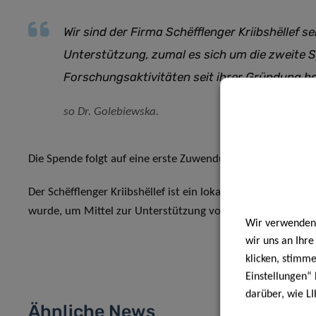
Wir sind der Firma Schëfflenger Kriibshëllef s
Unterstützung, zumal es sich um die zweite 
Forschungsaktivitäten seit ihrer Gründung h
so Dr. Golebiewska.
Die Spende folgt auf eine erste Zuwendung von 2 500 EUR
Der Schëfflenger Kriibshëllef ist ein lokaler gemeinnützige
wurde, um Mittel zur Unterstützung von Krebspatienten 
Wir verwenden 
wir uns an Ihr
klicken, stimm
Einstellungen“ 
darüber, wie LI
Ähnliche News