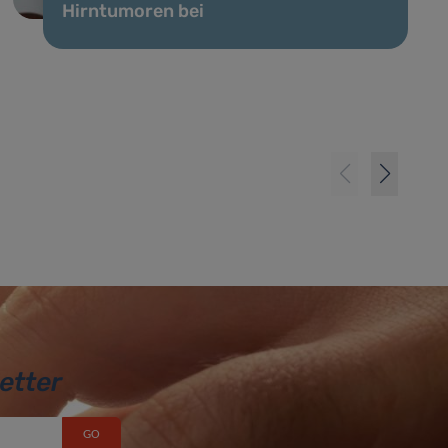
Hirntumoren bei
etter