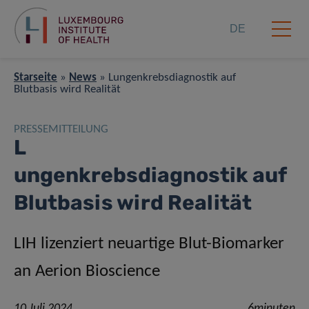
DE
Starseite
»
News
»
Lungenkrebsdiagnostik auf
Blutbasis wird Realität
PRESSEMITTEILUNG
L
ungenkrebsdiagnostik auf
Blutbasis wird Realität
LIH lizenziert neuartige Blut-Biomarker
an Aerion Bioscience
10 Juli 2024
6minuten