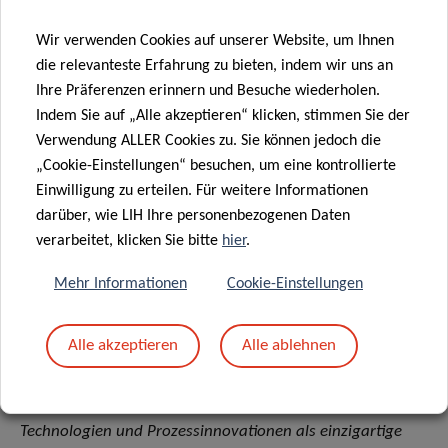
führende Referenz in Europa für die Umsetzung
wissenschaftlicher Spitzenleistungen in einen greifbaren
Wir verwenden Cookies auf unserer Website, um Ihnen
die relevanteste Erfahrung zu bieten, indem wir uns an
Nutzen für Patienten zu werden.
Ihre Präferenzen erinnern und Besuche wiederholen.
Das LIH stellt den Patienten in den Mittelpunkt seiner
Indem Sie auf „Alle akzeptieren“ klicken, stimmen Sie der
Verwendung ALLER Cookies zu. Sie können jedoch die
Aktivitäten. Angetrieben von der gemeinschaftlichen
„Cookie-Einstellungen“ besuchen, um eine kontrollierte
Verpflichtung gegenüber der Gesellschaft, sollen Wissen
Einwilligung zu erteilen. Für weitere Informationen
und Technologien, die aus der Forschung an
darüber, wie LIH Ihre personenbezogenen Daten
patienteneigenen Daten stammen, genutzt werden, um
verarbeitet, klicken Sie bitte
hier
.
einen direkten Einfluss auf die Gesundheit der
Bevölkerung zu haben. Seine engagierten Teams aus
Mehr Informationen
Cookie-Einstellungen
multidisziplinären Forschern streben nach Exzellenz und
generieren relevantes Wissen im Zusammenhang mit
Alle akzeptieren
Alle ablehnen
immunbezogenen Krankheiten und Krebs.
Das Institut setzt auf Kooperation, zukunftsweisende
Technologien und Prozessinnovationen als einzigartige