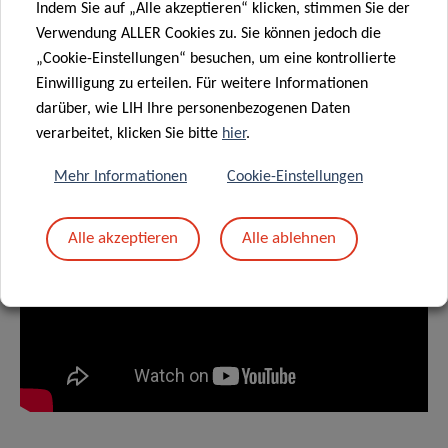
Indem Sie auf „Alle akzeptieren“ klicken, stimmen Sie der
überschreiten. Ich fühle mich sehr geehrt, für
Verwendung ALLER Cookies zu. Sie können jedoch die
„Cookie-Einstellungen“ besuchen, um eine kontrollierte
diese wichtige Arbeit anerkannt zu werden,
Einwilligung zu erteilen. Für weitere Informationen
und bin meinem Team für seine
darüber, wie LIH Ihre personenbezogenen Daten
Unterstützung dankbar.
verarbeitet, klicken Sie bitte
hier
.
Mehr Informationen
Cookie-Einstellungen
Alle akzeptieren
Alle ablehnen