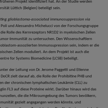
früheren Projekt identifiziert hat. An der Studie werden
ität Lüttich (Belgien) beteiligt sein.
erting glioblastoma-associated immunosuppression via
ie Poli und Alessandro Michelucci von der Forschungsgruppe
 die Rolle des Kernrezeptors NR1D2 in myeloischen Zellen
i-Tumor-Immunität zu untersuchen. Den Wissenschaftlern
ioblastom-assoziierten Immunsupression sein, indem er die
ischen Zellen moduliert. An dem Projekt ist auch die
ntre for Systems Biomedicine (LCSB) beteiligt.
 unter der Leitung von Dr. Jerome Paggetti und Etienne
CR zielt darauf ab, die Rolle der Prohibitine PHB und
en der chronischen lymphatischen Leukämie (CLL) zu
glin FL3 auf diese Proteine wirkt. Darüber hinaus wird das
Immunzellen, die die Mikroumgebung des Tumors bevölkern,
Immunität gezielt angegangen werden könnte, und