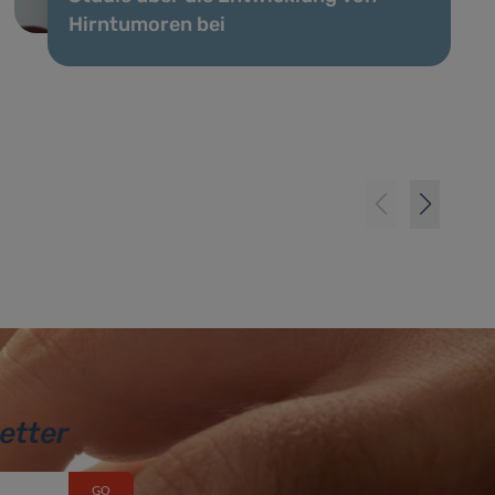
Hirntumoren bei
etter