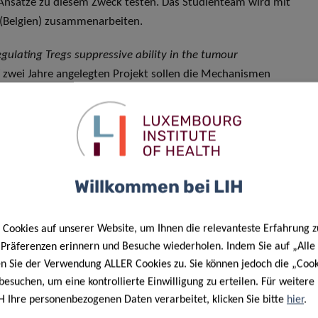
nsätze zu diesem Zweck testen. Das Studienteam wird mit
 (Belgien) zusammenarbeiten.
gulating Tregs suppressive ability in the tumour
f zwei Jahre angelegten Projekt sollen die Mechanismen
HR und HIF-1a die immunsuppressive Fähigkeit von
CLL verstärken. Dies wird es den Forschern letztendlich
mormikroumgebung zu identifizieren, die zur Verbesserung
en. Das Projekt stützt sich auf eine enge Zusammenarbeit
delberg.
Willkommen bei LIH
Cancer Progression des DoCR, wird
ACTICAM
(
Role of ICAM-1
vasion
) leiten. Das Projekt zielt darauf ab, die molekularen
Cookies auf unserer Website, um Ihnen die relevanteste Erfahrung z
ts in Tumorzellen während der Bildung der lytischen
e Präferenzen erinnern und Besuche wiederholen. Indem Sie auf „Alle
n kritischer Prozess, der der Erkennung und Abtötung von
en Sie der Verwendung ALLER Cookies zu. Sie können jedoch die „Cook
gt, mit besonderem Schwerpunkt auf dem interzellulären
besuchen, um eine kontrollierte Einwilligung zu erteilen. Für weiter
H Ihre personenbezogenen Daten verarbeitet, klicken Sie bitte
hier
.