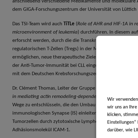
anschließend verschiedene Medikamente und molekulare A
dem GIGA-Forschungszentrum der Universität von Lüttich
Das TSI-Team wird auch
TiTLe
(
Role of AHR and HIF-1A in re
microenvironment of leukemia
) durchführen. In diesem au
erforscht werden, durch die die Transkriptionsfaktoren A
regulatorischen T-Zellen (Tregs) in der Mikroumgebung von 
ermöglichen, neue therapeutische Ziele in Tregs in der Tu
der Anti-Tumor-Immunität bei CLL eingesetzt werden könnt
mit dem Deutschen Krebsforschungszentrum (DKFZ) in Hei
Dr. Clément Thomas, Leiter der Gruppe Cytoskeleton and 
in mediating actin remodeling-dependent tumor immune e
Wir verwenden 
Wege zu entschlüsseln, die den Umbau des Aktin-Zytoskelet
wir uns an Ihr
immunologischen Synapse (IS) einleiten und vermitteln, ei
klicken, stimm
Tumorzellen durch zytotoxische Lymphozyten zugrunde lie
Einstellungen“ 
Adhäsionsmolekül ICAM-1.
darüber, wie LI