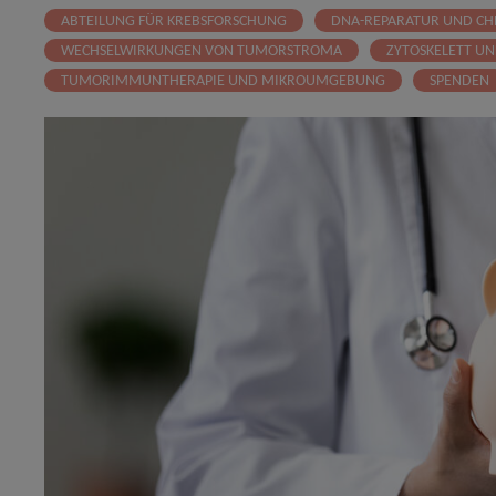
ABTEILUNG FÜR KREBSFORSCHUNG
DNA-REPARATUR UND CH
WECHSELWIRKUNGEN VON TUMORSTROMA
ZYTOSKELETT U
TUMORIMMUNTHERAPIE UND MIKROUMGEBUNG
SPENDEN