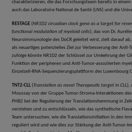
charakterisieren, die das Forschungsteam bereits in einem 
auch das Laboratoire National de Santé (LNS) und die Univers
RESTAGE
(
NR1D2 circadian clock gene as a target for rev
functional modulation of myeloid cells
), das von Dr. Aurél
Neuroimmunologie des DoCR geleitet wird, zielt darauf ab,
als neuartiges potenzielles Ziel zur Verbesserung der Ant
zufolge könnte NR1D2 der Schlüssel zur Umkehrung der Gl
Funktion der peripheren und Anti-Tumor-assoziierten myelo
Einzelzell-RNA-Sequenzierungsplattform des Luxembourg Ce
TNT2-CLL
(
Translation as novel Therapeutic target in CLL
),
Moussay von der Gruppe Tumor-Stroma-Interaktionen des Do
PHB2 bei der Regulierung der Translationshemmung in Zell
verstehen und zu entschlüsseln, wie das synthetische Flava
Team untersuchen, wie die Translationsinitiation in den 
reguliert wird und wie dies zur Stärkung der Anti-Tumor-