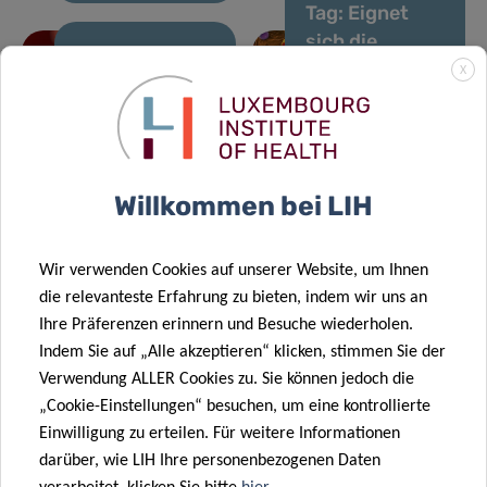
Tag: Eignet
sich die
Ernährung zur
29 Sep. 2021
X
26 Aug. 2021
Von CON-
Behandlung
Unterstützung
VINCE zu
von
der Alzheimer-
ORCHESTRA
Autoimmunerkran
Forschung:
￼
￼
Willkommen bei LIH
IBBL
13 Sep. 2021
Luxemburg
entwickelt
wird für
Assay zur
Wir verwenden Cookies auf unserer Website, um Ihnen
Exzellenz in
Beurteilung
die relevanteste Erfahrung zu bieten, indem wir uns an
translationaler
der Qualität
Ihre Präferenzen erinnern und Besuche wiederholen.
Medizin
von
Indem Sie auf „Alle akzeptieren“ klicken, stimmen Sie der
gewürdigt ￼
Liquorproben
Verwendung ALLER Cookies zu. Sie können jedoch die
￼
„Cookie-Einstellungen“ besuchen, um eine kontrollierte
18 Juli 2021
Einwilligung zu erteilen. Für weitere Informationen
Analyse von
darüber, wie LIH Ihre personenbezogenen Daten
Gesundheitsdaten
11 Aug. 2021