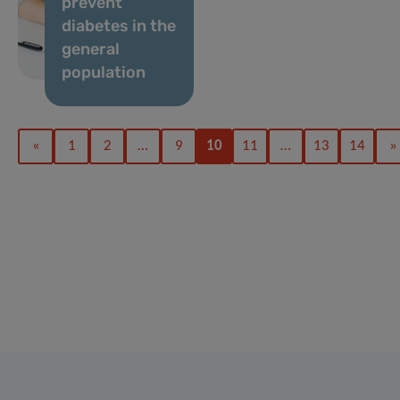
prevent
diabetes in the
general
population
«
1
2
…
9
10
11
…
13
14
»