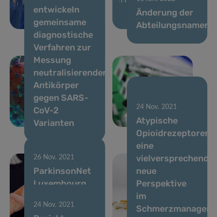
entwickeln
alterndes
Änderung der
gemeinsame
Immunsystem
Abteilungsnamen
diagnostische
Verfahren zur
Messung
neutralisierender
Antikörper
gegen SARS-
21 Dez. 2021
24 Nov. 2021
CoV-2
Widerstand ist
Atypische
Varianten
zwecklos!
Opioidrezeptoren:
eine
vielversprechende
26 Nov. 2021
ParkinsonNet
neue
Luxembourg
Perspektive
feiert sein 5-
im
24 Nov. 2021
jähriges
Schmerzmanagem