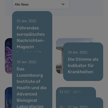
31 Jan. 2022
Führendes
europäisches
Nachrichten-
Magazin
berichtet über
24 Jan. 2022
LIH-
Die Stimme als
10 Jan. 2022
Mikrobiom-
Indikator für
Das
Forschung
Krankheiten
Luxembourg
Institute of
17 Jan. 2022
Health und die
Ewig jung:
Advanced
eine neue
Biological
genetische
Laboratories
Bremse für ein
11 Jan. 2022