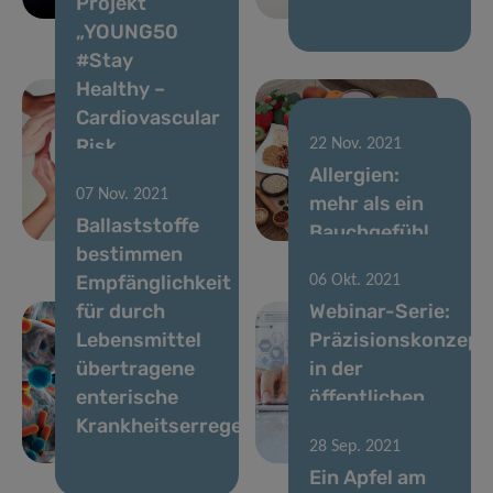
Projekt
Bestehen
„YOUNG50
#Stay
Healthy –
Cardiovascular
Risk
22 Nov. 2021
Prevention“ in
Allergien:
07 Nov. 2021
Luxemburg
mehr als ein
Ballaststoffe
gestartet
Bauchgefühl
bestimmen
Empfänglichkeit
06 Okt. 2021
für durch
Webinar-Serie:
Lebensmittel
Präzisionskonzept
übertragene
in der
enterische
öffentlichen
Krankheitserreger
Gesundheitsfürsor
28 Sep. 2021
2021
Ein Apfel am