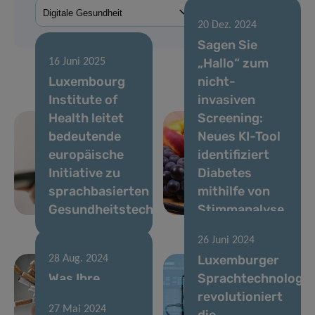
20 Dez. 2024
Sagen Sie
„Hallo“ zum
16 Juni 2025
Luxembourg
nicht-
Institute of
invasiven
Health leitet
Screening:
bedeutende
Neues KI-Tool
europäische
identifiziert
Initiative zu
Diabetes
sprachbasierten
mithilfe von
Gesundheitstechnologien
Stimmanalyse
26 Juni 2024
Luxemburger
28 Aug. 2024
Was Ihre
Sprachtechnologie
Stimme über
revolutioniert
27 Mai 2024
Ihre
die