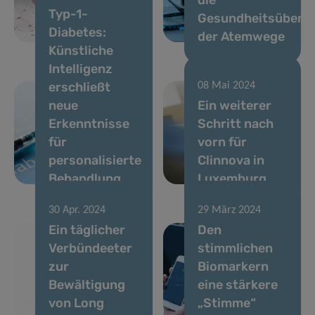
Typ-1-
Rauchgewohnheiten
Gesundheitsüberw
Diabetes:
aussagt
der Atemwege
Künstliche
Intelligenz
erschließt
08 Mai 2024
neue
Ein weiterer
Erkenntnisse
Schritt nach
für
vorn für
personalisierte
Clinnova in
Behandlung
Luxemburg
30 Apr. 2024
29 März 2024
Ein täglicher
Den
Verbündeeter
stimmlichen
zur
Biomarkern
Bewältigung
eine stärkere
von Long
„Stimme“