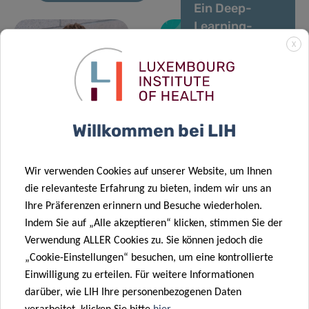
Ein Deep-
Learning-
Algorithmus
X
zur
16 März 2023
Verbesserung
11 Juli 2023
Shifts in
Sie „klingen“
der
human gut
gestresst!
Diabetesversorgu
microbiome
Willkommen bei LIH
due to COVID-
22 März 2023
19
Psychische
Wir verwenden Cookies auf unserer Website, um Ihnen
Probleme vor
die relevanteste Erfahrung zu bieten, indem wir uns an
11 Jan. 2023
der COVID-19-
Ihre Präferenzen erinnern und Besuche wiederholen.
Luxemburg
Infektion
Indem Sie auf „Alle akzeptieren“ klicken, stimmen Sie der
initiiert groß
beeinflussen
Verwendung ALLER Cookies zu. Sie können jedoch die
angelegte
die Genesung
„Cookie-Einstellungen“ besuchen, um eine kontrollierte
Befragung
Einwilligung zu erteilen. Für weitere Informationen
unter
darüber, wie LIH Ihre personenbezogenen Daten
KrebspatientInnen
23 Jan. 2023