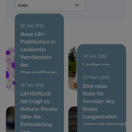
30 Juni 2026
Neue LIH-
Publikation in
Leukemia:
Verständnis
10 Juni 2026
der
Laufen zur
therapiefreien
Unterstützung
31 März 2026
Remission bei
der
Eine neue
08 Juni 2026
CML
Krebsforschung
LIH NORLUX
Rolle für
lab trägt zu
Formiat: Wie
Nature-Studie
Krebs
über die
Lungenzellen
Entwicklung
umprogrammiert,
von
um