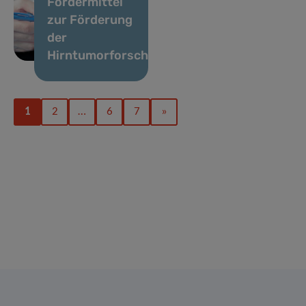
Fördermittel
zur Förderung
der
Hirntumorforschung
1
2
…
6
7
»