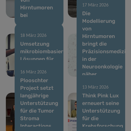
17 März 2026
Hirntumoren
Metastasen zu
Die
bei
fördern
Modellierung
von
Hirntumoren
18 März 2026
Umsetzung
bringt die
mikrobiombasierter
Präzisionsmedizin
Lösungen für
in der
die
Neuroonkologie
16 März 2026
Darmgesundheit
näher
Plooschter
Project setzt
13 März 2026
langjährige
Think Pink Lux
Unterstützung
erneuert seine
für die Tumor
Unterstützung
Stroma
für die
Interactions
Krebsforschung