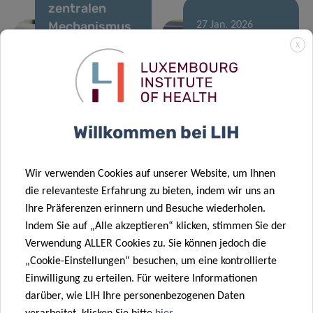
zentralen
Mechanismus
27 Jan. 2026
der
Gemeinsame
X
Therapieresistenz
Aktion für
bei akuter
personalisierte
myeloischer
Krebsmedizin
Leukämie
startet
Willkommen bei LIH
12 Jan. 2026
Priming und
20 Jan. 2026
Wir verwenden Cookies auf unserer Website, um Ihnen
Renommierte
Umstrukturierung
die relevanteste Erfahrung zu bieten, indem wir uns an
europäische
der
Ihre Präferenzen erinnern und Besuche wiederholen.
Förderung für
Immunlandschaft
Indem Sie auf „Alle akzeptieren“ klicken, stimmen Sie der
Krebsforscher
bei
Verwendung ALLER Cookies zu. Sie können jedoch die
in Luxemburg
Hirntumoren
„Cookie-Einstellungen“ besuchen, um eine kontrollierte
Einwilligung zu erteilen. Für weitere Informationen
23 Okt. 2025
darüber, wie LIH Ihre personenbezogenen Daten
LIH-
21 Okt. 2025