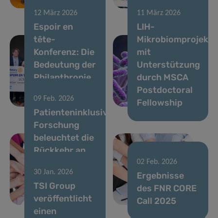
Group fort
am LIH
12 März 2026
11 März 2026
Espoir en
LIH-
tête-
Mikrobiomprojekt
Konferenz: Die
mit
Bedeutung der
Unterstützung
Philanthropie
durch MSCA
in der
Postdoctoral
09 Feb. 2026
Hirnforschung
Fellowship
Patienteninklusive
Forschung
beleuchtet die
Rückkehr an
den
02 Feb. 2026
30 Jan. 2026
Arbeitsplatz
Ergebnisse
TSI Group
nach
des FNR CORE
veröffentlicht
Brustkrebs
Call 2025
einen