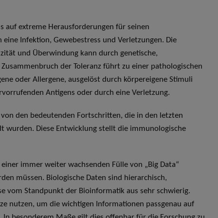
s auf extreme Herausforderungen für seinen
 eine Infektion, Gewebestress und Verletzungen. Die
izität und Überwindung kann durch genetische,
n Zusammenbruch der Toleranz führt zu einer pathologischen
ene oder Allergene, ausgelöst durch körpereigene Stimuli
ervorrufenden Antigens oder durch eine Verletzung.
 von den bedeutenden Fortschritten, die in den letzten
lt wurden. Diese Entwicklung stellt die immunologische
t einer immer weiter wachsenden Fülle von „Big Data“
werden müssen. Biologische Daten sind hierarchisch,
se vom Standpunkt der Bioinformatik aus sehr schwierig.
tze nutzen, um die wichtigen Informationen passgenau auf
. In besonderem Maße gilt dies offenbar für die Forschung zu