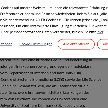
ungen verbunden sind. NextImmune möchte eine Brücke
Cookies auf unserer Website, um Ihnen die relevanteste Erfahrung z
senschaft, die sich mit der Analyse von „Big Data“
e Präferenzen erinnern und Besuche wiederholen. Indem Sie auf „Alle
chulumgebung für Doktoranden zusammenführen.
en Sie der Verwendung ALLER Cookies zu. Sie können jedoch die „Cook
besuchen, um eine kontrollierte Einwilligung zu erteilen. Für weiter
H Ihre personenbezogenen Daten verarbeitet, klicken Sie bitte
hier
.
NG UND
Alle akzeptieren
All
ationen
Cookie-Einstellungen
eut, die über eine kritische Größe und Bedeutung in
ndungen/Infektionen sowie grundlegender/molekularer
vom Department of Infection and Immunity (DII)
Centre of Systems Biomedicine (LCSB) sowie der Life Science
lden eine Gesamtstruktur, die als Katalysator für die
sätze für schwere immunvermittelte Erkrankungen des
ramm von NextImmune können die Doktoranden eine
University of Southern Denmark (SDU) absolvieren.