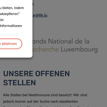
Prof Markus Ollert
u bieten, indem
 akzeptieren“
nextimmune.office@lih.lu
ie-
e Informationen
Finanziert durch
e ablehnen
UNSERE OFFENEN
STELLEN
Alle Stellen bei NextImmune sind besetzt! Wir sind
jedoch immer auf der Suche nach exzellenten