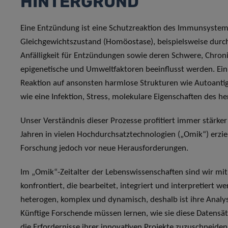
HINTERGRUND
Eine Entzündung ist eine Schutzreaktion des Immunsystem
Gleichgewichtszustand (Homöostase), beispielsweise durch
Anfälligkeit für Entzündungen sowie deren Schwere, Chron
epigenetische und Umweltfaktoren beeinflusst werden. Ei
Reaktion auf ansonsten harmlose Strukturen wie Autoantig
wie eine Infektion, Stress, molekulare Eigenschaften des h
Unser Verständnis dieser Prozesse profitiert immer stärker
Jahren in vielen Hochdurchsatztechnologien („Omik“) erzie
Forschung jedoch vor neue Herausforderungen.
Im „Omik“-Zeitalter der Lebenswissenschaften sind wir mi
konfrontiert, die bearbeitet, integriert und interpretiert 
heterogen, komplex und dynamisch, deshalb ist ihre Analy
Künftige Forschende müssen lernen, wie sie diese Datensä
die Erfordernisse ihrer innovativen Projekte zuzuschneiden