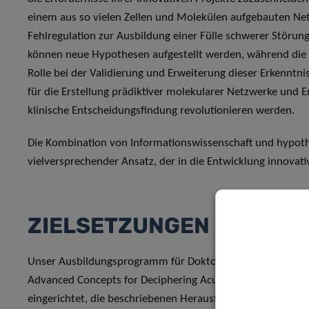
einem aus so vielen Zellen und Molekülen aufgebauten Ne
Fehlregulation zur Ausbildung einer Fülle schwerer Störun
können neue Hypothesen aufgestellt werden, während die 
Rolle bei der Validierung und Erweiterung dieser Erkenntn
für die Erstellung prädiktiver molekularer Netzwerke und E
klinische Entscheidungsfindung revolutionieren werden.
Die Kombination von Informationswissenschaft und hypoth
vielversprechender Ansatz, der in die Entwicklung innova
ZIELSETZUNGEN
Unser Ausbildungsprogramm für Doktoranden, die „Doctora
Advanced Concepts for Deciphering Acute and Chronic Inf
eingerichtet, die beschriebenen Herausforderungen für Fo