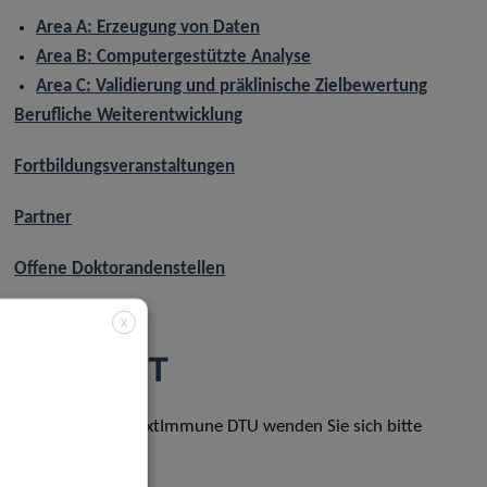
Area A: Erzeugung von Daten
Area B: Computergestützte Analyse
Area C: Validierung und präklinische Zielbewertung
Berufliche Weiterentwicklung
Fortbildungsveranstaltungen
Partner
Offene Doktorandenstellen
X
KONTAKT
Bei Fragen zur NextImmune DTU wenden Sie sich bitte
an: