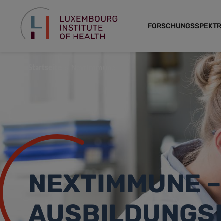
FORSCHUNGSSPEKT
Startseite
NextImmune
NEXTIMMUNE –
AUSBILDUNGS