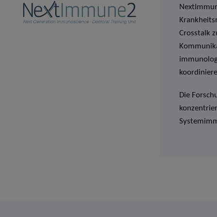
NextImmune
Krankheits
Crosstalk 
Kommunikat
immunologi
koordiniere
Die Forsch
konzentrie
Systemimmu