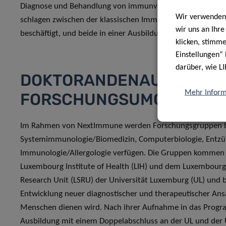
Diagnose und Behandlung von immunvermittelten Erkrank
Wir verwenden 
schlagen zwischen der klassischen Immunologie und der Wis
wir uns an Ihr
beschäftigt, und beide in einer Ausbildungs- und Hochs
klicken, stimm
Einstellungen“ 
darüber, wie LI
DOKTORANDENAUSBILDU
Mehr Inform
FORSCHUNGSUMGEBUNG
Im Rahmen von NextImmune werden Forschungsgruppen betr
Systemimmunologie/Biomedizin, Computerbiologie, Entzü
Immunologie/Allergologie verfügen. Die Gruppen kommen 
Luxembourg Institute of Health (LIH) und dem Luxembourg 
Research Unit (LSRU) der Universität Luxemburg (UL) und bi
Entwicklung neuer diagnostischer und therapeutischer An
Menschen dienen wird. Nach ihrer Aufnahme in das Prog
Ausbildung mit einem Doppelabschluss an der UL und der 