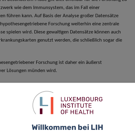
tzwerk wie dem Immunsystem, das im Fall einer
gen führen kann. Auf Basis der Analyse großer Datensätze
hypothesengetriebene Forschung weiterhin eine zentrale
isse spielen wird. Diese gewaltigen Datensätze können auch
rkrankungskarten genutzt werden, die schließlich sogar die
esengetriebener Forschung ist daher ein äußerst
tiver Lösungen münden wird.
l Training Unit“ (DTU) „Next Generation Immunoscience:
lammation“ (NextImmune) wird deshalb mit dem Ziel
Willkommen bei LIH
rschung und Innovation anzugehen, die mit der Entstehung,