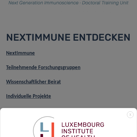
NEXTIMMUNE ENTDECKEN
NextImmune
Teilnehmende Forschungsgruppen
Wissenschaftlicher Beirat
Individuelle Projekte
Area A: Erzeugung von Daten
X
Area B: Computergestützte Analyse
Area C: Validierung und präklinische Zielbewertung
Berufliche Weiterentwicklung