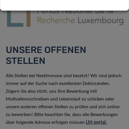
UNSERE OFFENEN
STELLEN
Alle Stellen bei NextImmune sind besetzt! Wir sind jedoch
immer auf der Suche nach exzellenten Doktoranden.
Zögern Sie also nicht, uns Ihre Bewerbung mit
Motivationsschreiben und Lebenslauf zu schicken oder
unsere anderen offenen Stellen zu prüfen und sich online
zu bewerben! Bitte beachten Sie, dass alle Bewerbungen
über folgende Adresse erfolgen müssen
LIH portal.