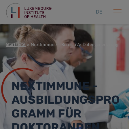
DE
Startseite
NextImmune – Bereich A: Datengenerierung
NEXTIMMUNE -
AUSBILDUNGSPRO
GRAMM FÜR
DOKTORANDEN