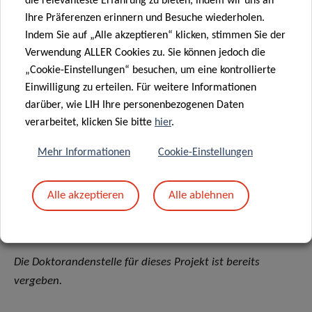
die relevanteste Erfahrung zu bieten, indem wir uns an
Schlagwörter
der Forschungsschwerpunkte: chronische
Ihre Präferenzen erinnern und Besuche wiederholen.
Virusinfektionen, chronische Entzündung, Krebs, DNA-
Indem Sie auf „Alle akzeptieren“ klicken, stimmen Sie der
Mutatoren, IFN-stimulierte Gene
Verwendung ALLER Cookies zu. Sie können jedoch die
Kooperationen
: Simon Wain-Hobson (Institut Pasteur,
„Cookie-Einstellungen“ besuchen, um eine kontrollierte
Paris)
Einwilligung zu erteilen. Für weitere Informationen
Chronische Entzündungen sind ein bedeutender Faktor in
darüber, wie LIH Ihre personenbezogenen Daten
der Entwicklung von Krebserkrankungen. Abgesehen von
verarbeitet, klicken Sie bitte
hier
.
einigen Ausnahmen (ROS, NF-κB) sind die molekularen
Mehr Informationen
Cookie-Einstellungen
Mechanismen, wie Entzündungen mit der Entwicklung von
Krebs zusammenhängen, aber noch ungeklärt. In diesem
Promotionsprojekt soll die Rolle von APOBEC3A, einem
Alle akzeptieren
Alle ablehnen
DNA-Mutator, sowie dessen Rolle bei der Transformation
von Zellen untersucht werden.
Die Doktorandenstelle für dieses Projekt ist bereits
vergeben.