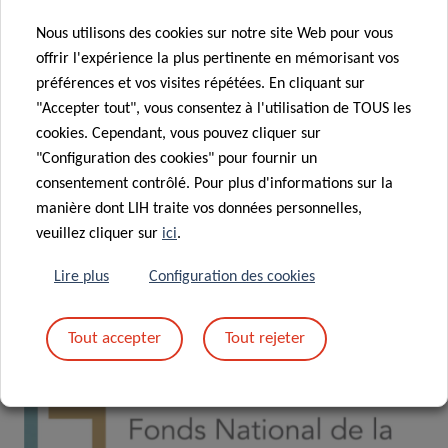
Partenaires
Nous utilisons des cookies sur notre site Web pour vous
Postes de doctorants vacants
offrir l'expérience la plus pertinente en mémorisant vos
préférences et vos visites répétées. En cliquant sur
"Accepter tout", vous consentez à l'utilisation de TOUS les
cookies. Cependant, vous pouvez cliquer sur
CONTACT
"Configuration des cookies" pour fournir un
consentement contrôlé. Pour plus d'informations sur la
Pour toutes questions relatives au programme
manière dont LIH traite vos données personnelles,
NextImmune DTU, veuillez contacter :
veuillez cliquer sur
ici
.
Prof Markus Ollert
Lire plus
Configuration des cookies
nextimmune.office@lih.lu
Tout accepter
Tout rejeter
Financé par: