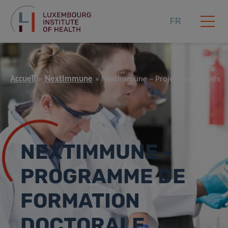
FR
Accueil
NextImmune
NextImmune – Projets individuels
NEXTIMMUNE -
PROGRAMME DE
FORMATION
DOCTORALE