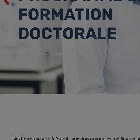
FORMATION
DOCTORALE
Activités de formation
NextImmune vise à fournir aux doctorants les meilleures ba