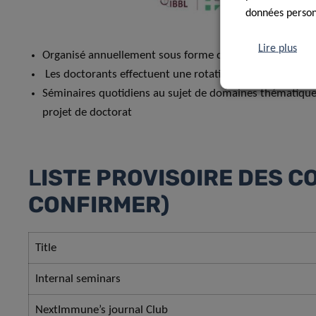
données personn
Lire plus
Organisé annuellement sous forme de blocs de semaine
Les doctorants effectuent une rotation dans les laborat
Séminaires quotidiens au sujet de domaines thématiques
projet de doctorat
L
ISTE PROVISOIRE DES C
CONFIRMER)
Title
Internal seminars
NextImmune’s journal Club