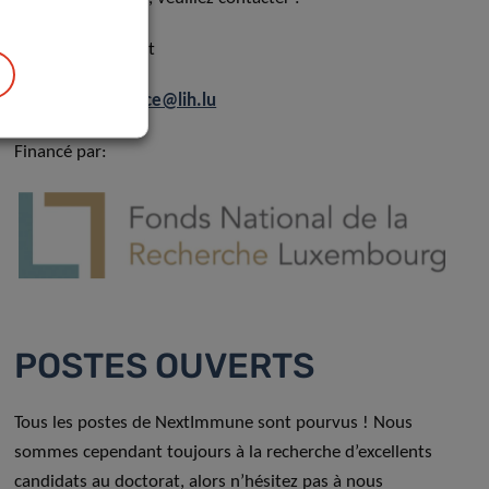
Prof Markus Ollert
nextimmune.office@lih.lu
Financé par:
POSTES OUVERTS
Tous les postes de NextImmune sont pourvus ! Nous
sommes cependant toujours à la recherche d’excellents
candidats au doctorat, alors n’hésitez pas à nous