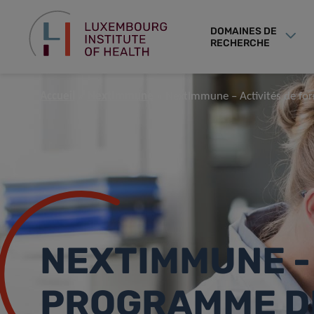
DOMAINES DE
RECHERCHE
Accueil
NextImmune
NextImmune – Activités de fo
NEXTIMMUNE 
PROGRAMME D