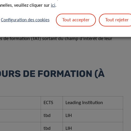
elles, veuillez cliquer sur
ici
.
Tout accepter
Tout rejeter
Configuration des cookies
s de séminaires
oires partenaires
 de formation (TAT) sortant du champ d’intérêt de leur
OURS DE FORMATION (À
​ECTS
​Leading Institution
tbd​
​LIH
​tbd
​LIH