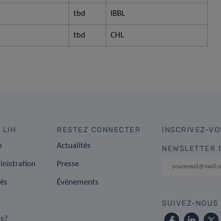
​tbd
​IBBL
​tbd
​CHL
 LIH
RESTEZ CONNECTER
INSCRIVEZ-VO
n
Actualités
NEWSLETTER 
inistration
Presse
tés
Événements
SUIVEZ-NOUS
s?