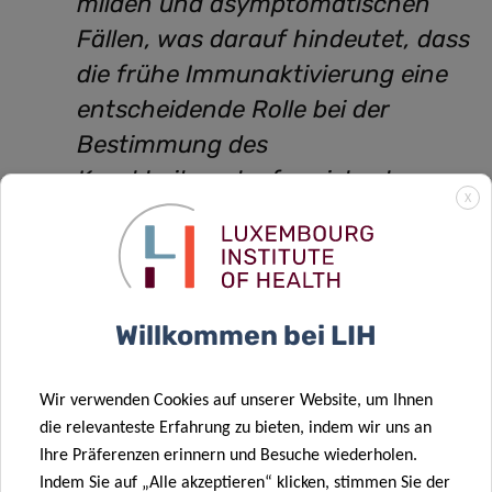
milden und asymptomatischen
Fällen, was darauf hindeutet, dass
die frühe Immunaktivierung eine
entscheidende Rolle bei der
Bestimmung des
Krankheitsverlaufs spielen kann.
X
Diese Ergebnisse könnten zur
Entwicklung von Strategien zur
Vorhersage und Behandlung von
COVID-19 beitragen, einschließlich
Willkommen bei LIH
Impfansätzen
,
Wir verwenden Cookies auf unserer Website, um Ihnen
erklärt Dr. Feng Hefeng von der LIH-
Abteilung für
die relevanteste Erfahrung zu bieten, indem wir uns an
Infektionen und Immunität (DII)
.
Ihre Präferenzen erinnern und Besuche wiederholen.
Indem Sie auf „Alle akzeptieren“ klicken, stimmen Sie der