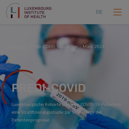
DE
Startseite
Predi-COVID Newsletter – März 2024
PREDI-COVID
Luxemburgische Kohorte positiver COVID-19-Patienten:
eine Stratifizierungsstudie zur Vorhersage der
Patientenprognose