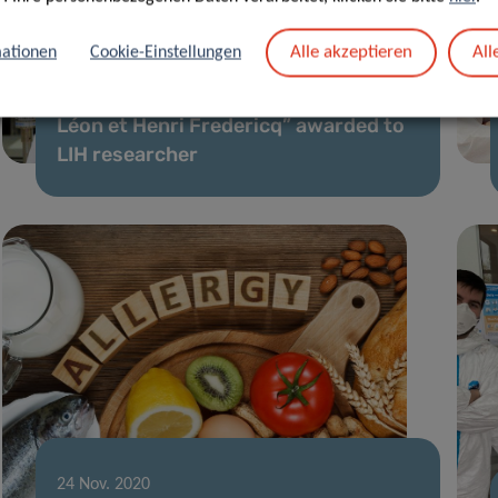
Alle akzeptieren
All
ationen
Cookie-Einstellungen
04 Jan. 2021
International prize “Prix du Fonds
Léon et Henri Fredericq” awarded to
LIH researcher
24 Nov. 2020