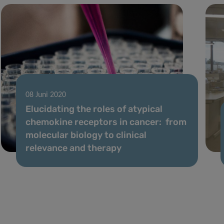
08 Juni 2020
Elucidating the roles of atypical
chemokine receptors in cancer: from
molecular biology to clinical
relevance and therapy