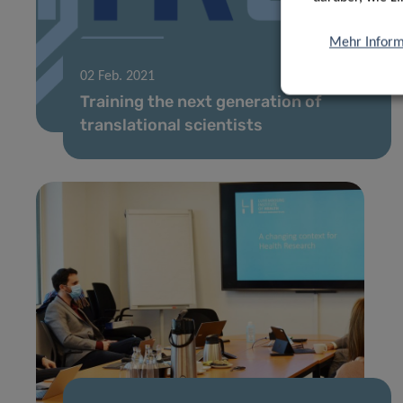
Mehr Inform
02 Feb. 2021
Training the next generation of
translational scientists