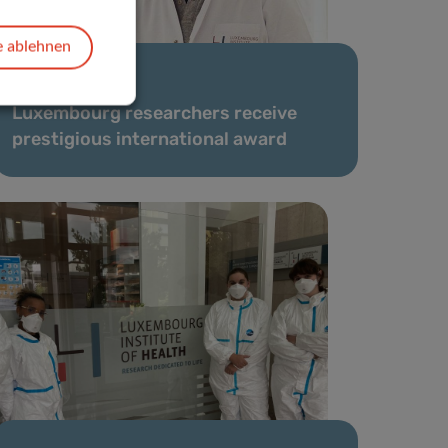
e ablehnen
08 Dez. 2020
Luxembourg researchers receive
prestigious international award