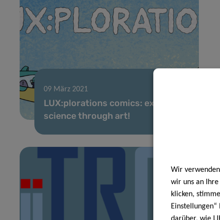
09 März 2021
LUX:plorations comics: explaining
science through art!
Wir verwenden 
wir uns an Ihr
klicken, stimm
Einstellungen“ 
darüber, wie LI