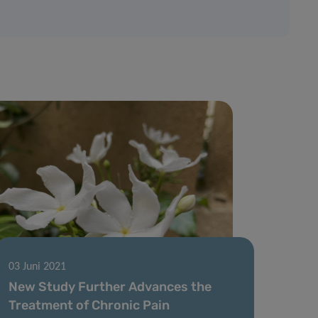
03 Juni 2021
New Study Further Advances the
Treatment of Chronic Pain