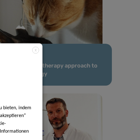
X
04 Feb. 2021
Novel immunotherapy approach to
treat cat allergy
u bieten, indem
 akzeptieren“
ie-
e Informationen