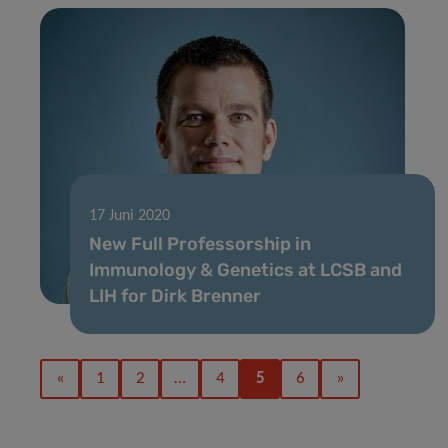
17 Juni 2020
New Full Professorship in
Immunology & Genetics at LCSB and
LIH for Dirk Brenner
«
1
2
…
4
5
6
»