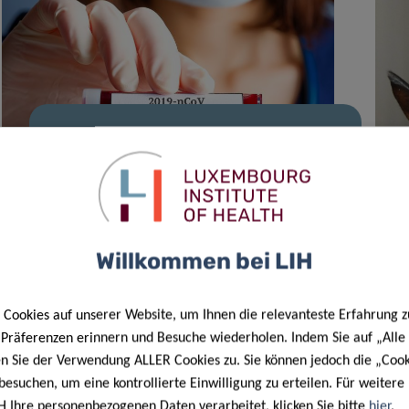
01 März 2021
COVID-19: mass screening reveals
significant transmission risk from
asymptomatic carriers
Willkommen bei LIH
Cookies auf unserer Website, um Ihnen die relevanteste Erfahrung z
e Präferenzen erinnern und Besuche wiederholen. Indem Sie auf „Alle
en Sie der Verwendung ALLER Cookies zu. Sie können jedoch die „Cook
besuchen, um eine kontrollierte Einwilligung zu erteilen. Für weiter
H Ihre personenbezogenen Daten verarbeitet, klicken Sie bitte
hier
.