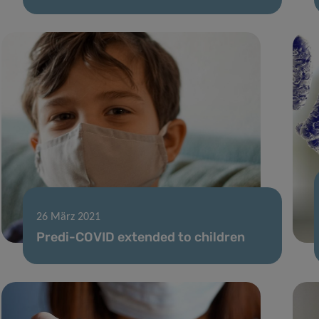
26 März 2021
Predi-COVID extended to children