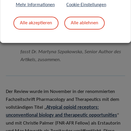
Mehr Informationen
Cookie-Einstellungen
Opioidrezeptoren als Targets ausgerichtet
sind, sowie potenzielle Nebenwirkungen
Alle akzeptieren
Alle ablehnen
sowohl in präklinischen Modellen als auch in
Studien am Menschen
,
fasst Dr. Martyna Szpakowska, Senior Author des
Artikels, zusammen.
Der Review wurde im November in der renommierten
Fachzeitschrift Pharmacology and Therapeutics mit dem
vollständigen Titel „
Atypical opioid receptors:
unconventional biology and therapeutic opportunities
“
und mit Christie Palmer (FNR-AFR Fellow) als Erstautorin