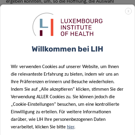
ergeben könnten, um, so die Hoffnung, die Auswahl
anerkannter, mit Opioiden verbundener Arzneimittel zu
X
verbreitern und zu verbessern.
Atypische Opioidrezeptoren scheinen
Willkommen bei LIH
insgesamt vielversprechende neue
pharmakologische Targets zu sein, doch es
müssen noch erhebliche Anstrengungen
Wir verwenden Cookies auf unserer Website, um Ihnen
die relevanteste Erfahrung zu bieten, indem wir uns an
unternommen werden, um zu klären und
Ihre Präferenzen erinnern und Besuche wiederholen.
genauer zu bestimmen, welche Rolle sie in
Indem Sie auf „Alle akzeptieren“ klicken, stimmen Sie der
der Schmerzmodulation, bei Angstzuständen
Verwendung ALLER Cookies zu. Sie können jedoch die
„Cookie-Einstellungen“ besuchen, um eine kontrollierte
und Depressionen spielen können. Hierzu
Einwilligung zu erteilen. Für weitere Informationen
gehören auch die Modulation dieser
darüber, wie LIH Ihre personenbezogenen Daten
Symptome, allein oder in Kombination mit
verarbeitet, klicken Sie bitte
hier
.
Arzneimitteln, die auf klassische