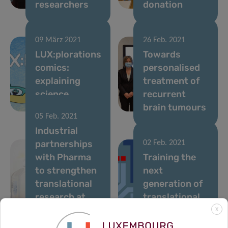
researchers
donation
09 März 2021
26 Feb. 2021
LUX:plorations
Towards
comics:
personalised
explaining
treatment of
science
recurrent
through art!
brain tumours
05 Feb. 2021
Industrial
partnerships
02 Feb. 2021
with Pharma
Training the
to strengthen
next
translational
generation of
research at
translational
LIH
scientists
X