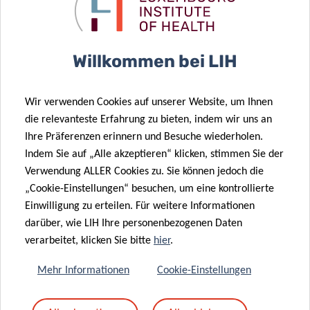
14 Jan. 2021
11 Dez. 2020
Willkommen bei LIH
Télévie
New insights
researchers
into
go “back to
Glioblastoma
Wir verwenden Cookies auf unserer Website, um Ihnen
the lab”!
invasiveness
die relevanteste Erfahrung zu bieten, indem wir uns an
06 Nov. 2020
Ihre Präferenzen erinnern und Besuche wiederholen.
Advancing
Indem Sie auf „Alle akzeptieren“ klicken, stimmen Sie der
personalised
10 Dez. 2020
Verwendung ALLER Cookies zu. Sie können jedoch die
Cross-border
cancer
„Cookie-Einstellungen“ besuchen, um eine kontrollierte
collaborations
treatment
Einwilligung zu erteilen. Für weitere Informationen
to improve
through
darüber, wie LIH Ihre personenbezogenen Daten
cancer
patient
verarbeitet, klicken Sie bitte
hier
.
12 Mai 2020
treatment
“avatars”
Novel
Mehr Informationen
Cookie-Einstellungen
approach to
improve