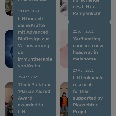
für die
des LIH im
18 Okt. 2021
Krebsforschung
Rampenlicht
LIH bündelt
seine Kräfte
mit Advanced
21 Juni 2021
BioDesign zur
‘Suffocating’
Verbesserung
cancer: a new
der
headway in
Immuntherapie
melanoma
von Krebs
immunotherapy
20 Apr. 2021
LIH leukaemia
26 Apr. 2021
Think Pink Lux
research
‘Marian Aldred
further
Award’
supported by
awarded to
Plooschter
LIH
Projet