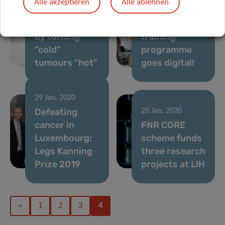
Alle akzeptieren
Alle ablehnen
cancer
11 Mai 2020
immunotherapy
CANBIO
by turning
training
“cold”
programme
tumours “hot”
goes digital!
29 Jan. 2020
Defeating
20 Jan. 2020
cancer in
FNR CORE
Luxembourg:
scheme funds
Legs Kanning
three research
Prize 2019
projects at LIH
«
1
2
3
4