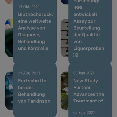
Forschung:
gestartet
von Krebs
IBBL
14 Okt. 2021
Bluthochdruck:
entwickelt
eine weltweite
Assay zur
Analyse von
Beurteilung
Diagnose,
der Qualität
Behandlung
von
und Kontrolle
Liquorproben
￼
11 Aug. 2021
03 Juni 2021
Fortschritte
New Study
bei der
Further
Behandlung
Advances the
von Parkinson
Treatment of
Chronic Pain
05 Feb. 2021