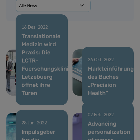
16 Dez. 2022
Translationale
Medizin wird
Praxis: Die
LCTR-
26 Okt. 2022
Fuerschungsklinik
Markteinführung
Lëtzebuerg
des Buches
öffnet ihre
„Precision
Türen
Health“
02 Feb. 2022
Advancing
28 Juni 2022
Impulsgeber
personalization
für die
of cancer