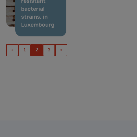
resistant
bacterial
strains, in
Luxembourg
«
1
2
3
»