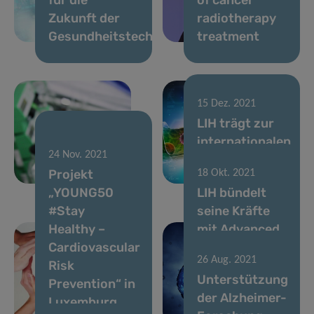
Zukunft der
radiotherapy
Gesundheitstechnologie
treatment
15 Dez. 2021
LIH trägt zur
internationalen
21 Dez. 2021
24 Nov. 2021
Widerstand ist
COVID-19-
Projekt
18 Okt. 2021
zwecklos!
Forschung bei
„YOUNG50
LIH bündelt
#Stay
seine Kräfte
Healthy –
mit Advanced
Cardiovascular
BioDesign zur
26 Aug. 2021
Risk
Verbesserung
Unterstützung
Prevention“ in
der
der Alzheimer-
Luxemburg
Immuntherapie