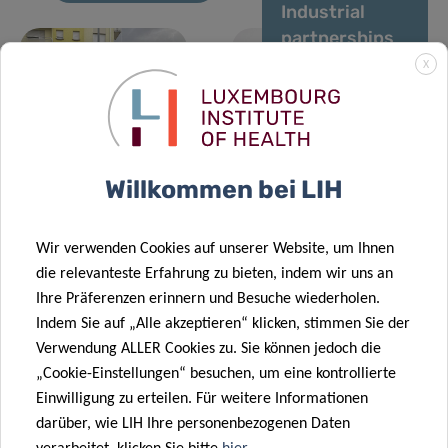
Industrial
partnerships
with Pharma
X
to strengthen
translational
05 Mai 2021
11 Jan. 2021
A year of
research at
LIH and
Predi-COVID
LIH
Willkommen bei LIH
Luxembourg
hospitals
contribute to
Wir verwenden Cookies auf unserer Website, um Ihnen
assessing the
17 Dez. 2020
die relevanteste Erfahrung zu bieten, indem wir uns an
safety of
Translating
Ihre Präferenzen erinnern und Besuche wiederholen.
potential
research into
Indem Sie auf „Alle akzeptieren“ klicken, stimmen Sie der
COVID-19
clinical
Verwendung ALLER Cookies zu. Sie können jedoch die
treatments
applications
„Cookie-Einstellungen“ besuchen, um eine kontrollierte
Einwilligung zu erteilen. Für weitere Informationen
27 Nov. 2020
darüber, wie LIH Ihre personenbezogenen Daten
Results of the