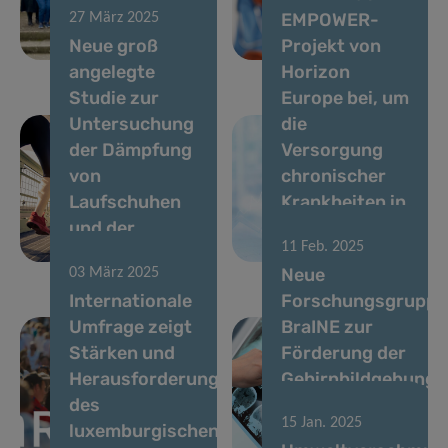
EMPOWER-
27 März 2025
auf die
muskuloskelettale
Neue groß
Projekt von
Gehirngesundheit
Erkrankungen
angelegte
Horizon
Studie zur
Europe bei, um
Untersuchung
die
der Dämpfung
Versorgung
von
chronischer
Laufschuhen
Krankheiten in
und der
Westafrika zu
11 Feb. 2025
Verletzungsprävention
verbessern.
Neue
03 März 2025
Internationale
Forschungsgruppe
Umfrage zeigt
BraINE zur
Stärken und
Förderung der
Herausforderungen
Gehirnbildgebung
des
und
15 Jan. 2025
luxemburgischen
Neuroepidemiologi