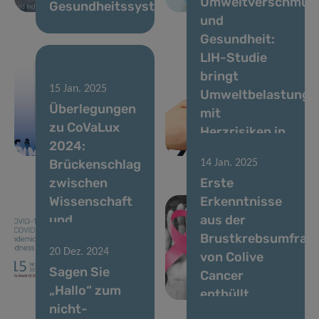
Umweltverschmut
Gesundheitssystems
gestartet
und
Gesundheit:
LIH-Studie
bringt
16 Jan. 2025
15 Jan. 2025
Start der
Umweltbelastung
Überlegungen
nächsten
mit
zu CoVaLux
europäischen
Herzrisiken in
2024:
Gesundheitsumfrage
Verbindung
Brückenschlag
14 Jan. 2025
zwischen
Erste
Wissenschaft
Erkenntnisse
und
aus der
Vorbereitung
Brustkrebsumfrag
20 Dez. 2024
auf eine Welt
von Colive
Sagen Sie
nach der
Cancer
„Hallo“ zum
Pandemie
enthüllt
nicht-