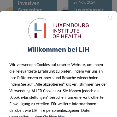
invasiven
27 Nov. 2024
Screening:
Luxemburger
Neues KI-Tool
Forscher
X
identifiziert
unter den
Diabetes
meistzitierten
mithilfe von
Wissenschaftlern
Stimmanalyse
der Welt
Willkommen bei LIH
30 Okt. 2024
05 Aug. 2024
Rückläufige
Luxemburgs
Wir verwenden Cookies auf unserer Website, um Ihnen
Krebssterblichkeitsraten
Überweisungspro
die relevanteste Erfahrung zu bieten, indem wir uns an
in Luxemburg
Eine Chance
Ihre Präferenzen erinnern und Besuche wiederholen.
27 Mai 2024
zeigen
für eine
Indem Sie auf „Alle akzeptieren“ klicken, stimmen Sie der
Typ-1-
vielversprechende
bessere
Verwendung ALLER Cookies zu. Sie können jedoch die
Diabetes:
Trends
Diabetesversorgu
„Cookie-Einstellungen“ besuchen, um eine kontrollierte
Künstliche
Einwilligung zu erteilen. Für weitere Informationen
Intelligenz
26 Juni 2024
darüber, wie LIH Ihre personenbezogenen Daten
Luxemburger
erschließt