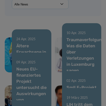
10 Apr. 2025
Traumaverfolgung:
24 Apr. 2025
Ältere
Was die Daten
Erwachsene in
über
europäischen
Verletzungen
09 Apr. 2025
Krebsleitlinien
in Luxemburg
Neues EU-
übersehen
sagen
finanziertes
Projekt
02 Apr. 2025
untersucht die
SmILE-Projekt
Auswirkungen
startet zur
19 März 2025
von
Innovation im
LIH tritt dem
Schadstoffen
Management