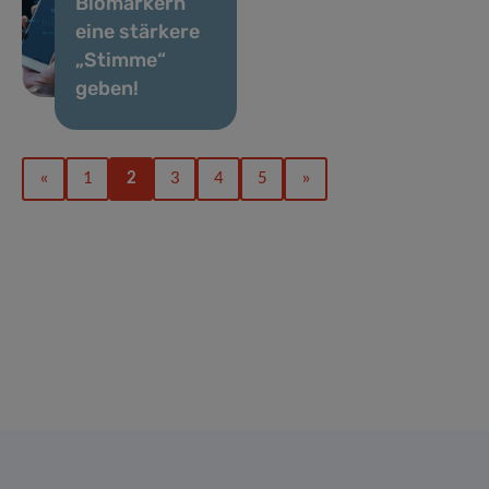
Biomarkern
eine stärkere
„Stimme“
geben!
«
1
2
3
4
5
»