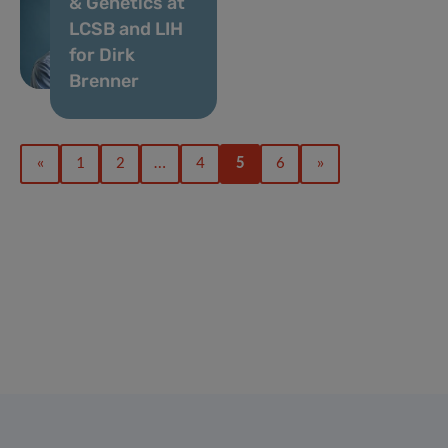
& Genetics at
LCSB and LIH
for Dirk
Brenner
«
1
2
…
4
5
6
»