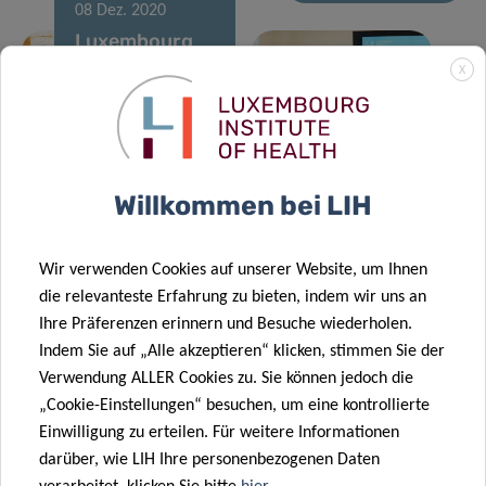
08 Dez. 2020
Luxembourg
researchers
X
receive
30 Nov. 2020
prestigious
Solidarity in
international
COVID-19
award
times
Willkommen bei LIH
24 Nov. 2020
How are the
Wir verwenden Cookies auf unserer Website, um Ihnen
gut
die relevanteste Erfahrung zu bieten, indem wir uns an
microbiome
24 Nov. 2020
Ihre Präferenzen erinnern und Besuche wiederholen.
and food
Predi-COVID
Indem Sie auf „Alle akzeptieren“ klicken, stimmen Sie der
12 Nov. 2020
allergies
preliminary
Verwendung ALLER Cookies zu. Sie können jedoch die
Innovative
related?
results
„Cookie-Einstellungen“ besuchen, um eine kontrollierte
machine-
18 Nov. 2020
Einwilligung zu erteilen. Für weitere Informationen
Exposure to
learning
darüber, wie LIH Ihre personenbezogenen Daten
pollutants –
approach for