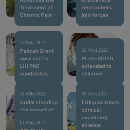
Treatment of
researchers
Chronic Pain
join forces
29 März 2021
Pelican Grant
26 März 2021
awarded to
Predi-COVID
LIH PhD
extended to
candidates
children
11 März 2021
09 März 2021
Understanding
LUX:plorations
the impact of
comics:
dietary fibres
explaining
01 März 2021
on the gut
science