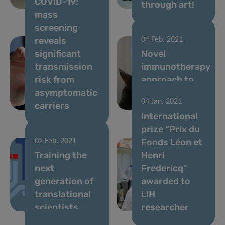
COVID-19:
microbiome
through art!
mass
screening
reveals
04 Feb. 2021
significant
Novel
transmission
immunotherapy
risk from
approach to
asymptomatic
treat cat
04 Jan. 2021
carriers
allergy
International
prize “Prix du
Fonds Léon et
02 Feb. 2021
Training the
Henri
next
Fredericq”
generation of
awarded to
translational
LIH
scientists
researcher