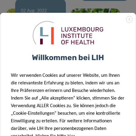
02 Aug. 2022
Verstehen,
X
was für
PatientInnen
21 Juli 2022
entscheidend
Hot Off the
ist
Menu
Willkommen bei LIH
19 Juli 2022
Bis zu 88
14 Juli 2022
28 Juni 2022
verschiedene
Luxemburg
Wir verwenden Cookies auf unserer Website, um Ihnen
Sechs von
Schadstoffe in
erweitert
die relevanteste Erfahrung zu bieten, indem wir uns an
zehn
den Haaren
interkontinentale
Ihre Präferenzen erinnern und Besuche wiederholen.
Menschen mit
luxemburgischer
Reichweite im
Indem Sie auf „Alle akzeptieren“ klicken, stimmen Sie der
COVID-19
Kinder
Bereich
Verwendung ALLER Cookies zu. Sie können jedoch die
leiden auch ein
gefunden
HealthTech
„Cookie-Einstellungen“ besuchen, um eine kontrollierte
Jahr später
Einwilligung zu erteilen. Für weitere Informationen
noch an
darüber, wie LIH Ihre personenbezogenen Daten
mindestens
28 Juni 2022