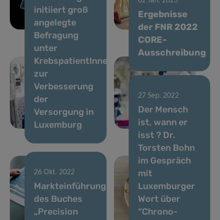
02 Jan. 2023
initiiert groß
von Alzheimer
Sitzen
Ergebnisse
angelegte
und Parkinson
verbringt
der FNR 2022
Befragung
CORE-
unter
Ausschreibung
KrebspatientInnen
zur
Verbesserung
27 Sep. 2022
der
Der Mensch
Versorgung in
ist, wann er
Luxemburg
isst ? Dr.
Torsten Bohn
im Gespräch
mit
26 Okt. 2022
Markteinführung
Luxemburger
des Buches
Wort über
„Precision
“Chrono-