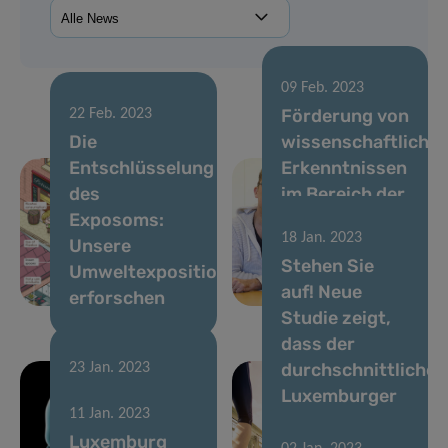
09 Feb. 2023
Förderung von
22 Feb. 2023
Die
wissenschaftliche
Entschlüsselung
Erkenntnissen
des
im Bereich der
Exposoms:
sozioökonomische
18 Jan. 2023
Unsere
und
Stehen Sie
Umweltexposition
ökologischen
auf! Neue
erforschen
Gesundheit
Studie zeigt,
dass der
durchschnittliche
23 Jan. 2023
Maschinelles
Luxemburger
11 Jan. 2023
Lernen zur
die Hälfte des
Luxemburg
Vorhersage
Tages im