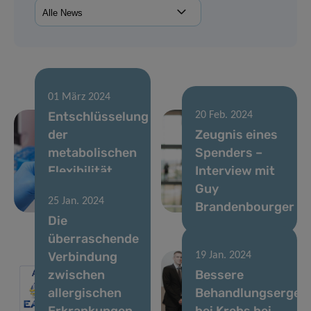
01 März 2024
Entschlüsselung
20 Feb. 2024
der
Zeugnis eines
metabolischen
Spenders –
Flexibilität
Interview mit
von
Guy
25 Jan. 2024
Krebszellen
Brandenbourger
Die
überraschende
Verbindung
19 Jan. 2024
zwischen
Bessere
allergischen
Behandlungsergeb
Erkrankungen
bei Krebs bei