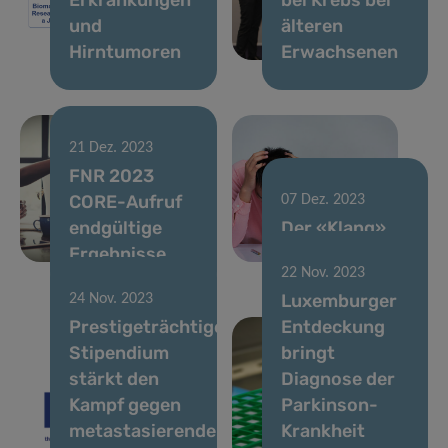
und
älteren
Hirntumoren
Erwachsenen
21 Dez. 2023
FNR 2023
CORE-Aufruf
07 Dez. 2023
endgültige
Der «Klang»
Ergebnisse
von Diabetes
22 Nov. 2023
Luxemburger
24 Nov. 2023
Prestigeträchtiges
Entdeckung
Stipendium
bringt
stärkt den
Diagnose der
Kampf gegen
Parkinson-
metastasierenden
Krankheit