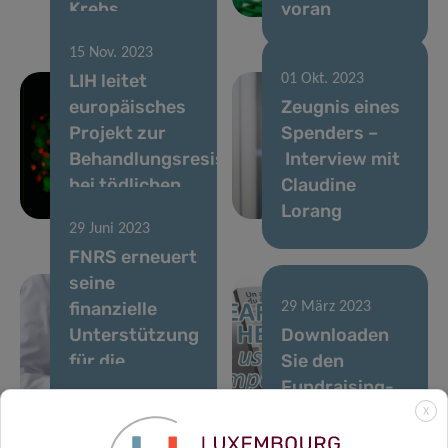
Krebs
voran
15 Nov. 2023
LIH leitet
01 Okt. 2023
europäisches
Zeugnis eines
Projekt zur
Spenders –
Behandlungsresistenz
Interview mit
bei tödlichen
Claudine
Hirntumoren
Lorang
29 Juni 2023
FNRS erneuert
seine
finanzielle
29 März 2023
Unterstützung
Downloaden
für die
Sie den
Krebsforschung
Fundraising-
21 März 2023
am LIH
Newsletter!
X
Luxemburgs