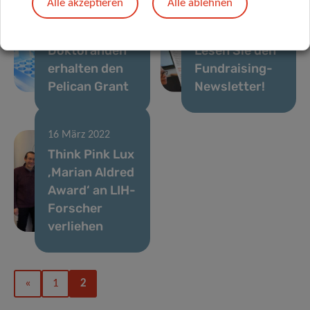
Alle akzeptieren
Alle ablehnen
19 Dez. 2022
Vier LIH-
17 Okt. 2022
Doktoranden
Lesen Sie den
erhalten den
Fundraising-
Pelican Grant
Newsletter!
16 März 2022
Think Pink Lux
‚Marian Aldred
Award‘ an LIH-
Forscher
verliehen
«
1
2