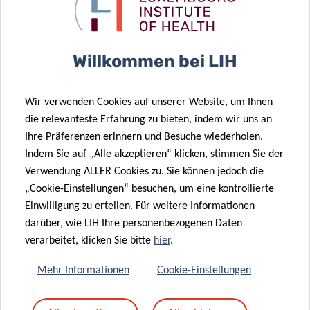
COVID-19-
08 Feb. 2023
Taskforce
Das
gewinnt den
Plooschter
Willkommen bei LIH
Preis
Projet
„Wissenschaft
unterstützt
für die
weiterhin das
Wir verwenden Cookies auf unserer Website, um Ihnen
Gesellschaft“
LIH
die relevanteste Erfahrung zu bieten, indem wir uns an
Ihre Präferenzen erinnern und Besuche wiederholen.
Indem Sie auf „Alle akzeptieren“ klicken, stimmen Sie der
25 Jan. 2023
16 Jan. 2023
Verwendung ALLER Cookies zu. Sie können jedoch die
Krebsbekämpfung
Think Pink Lux
„Cookie-Einstellungen“ besuchen, um eine kontrollierte
in Luxemburg:
‚Marian Aldred
Einwilligung zu erteilen. Für weitere Informationen
Legs-
Award‘ an LIH-
darüber, wie LIH Ihre personenbezogenen Daten
Kanning-Preis
Forscher
verarbeitet, klicken Sie bitte
hier
.
2022
verliehen
Mehr Informationen
Cookie-Einstellungen