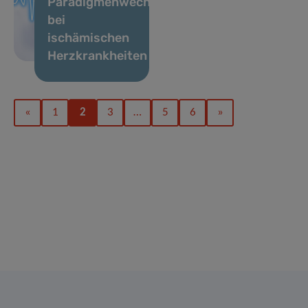
Paradigmenwechsel
bei
ischämischen
Herzkrankheiten
«
1
2
3
…
5
6
»