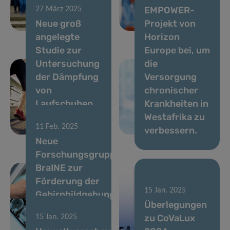
EMPOWER-
27 März 2025
auf die
muskuloskelettale
Neue groß
Projekt von
Gehirngesundheit
Erkrankungen
angelegte
Horizon
Studie zur
Europe bei, um
Untersuchung
die
der Dämpfung
Versorgung
von
chronischer
Laufschuhen
Krankheiten in
und der
Westafrika zu
11 Feb. 2025
Verletzungsprävention
verbessern.
Neue
Forschungsgruppe
BraINE zur
Förderung der
16 Jan. 2025
15 Jan. 2025
Gehirnbildgebung
Start der
Überlegungen
und
nächsten
zu CoVaLux
15 Jan. 2025
Neuroepidemiologie
europäischen