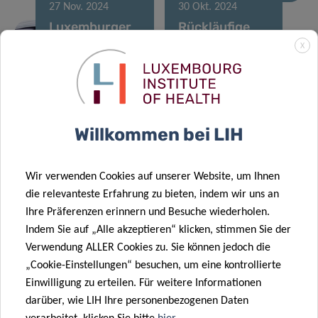
27 Nov. 2024
30 Okt. 2024
Luxemburger
Rückläufige
Forscher
Krebssterblichkeitsra
X
unter den
in Luxemburg
meistzitierten
zeigen
Wissenschaftlern
vielversprechende
der Welt
Trends
Willkommen bei LIH
05 Aug. 2024
26 Juni 2024
Luxemburgs
Luxemburger
Wir verwenden Cookies auf unserer Website, um Ihnen
Überweisungsprogramm:
Sprachtechnologie
die relevanteste Erfahrung zu bieten, indem wir uns an
Eine Chance
revolutioniert
Ihre Präferenzen erinnern und Besuche wiederholen.
27 Mai 2024
für eine
die
Indem Sie auf „Alle akzeptieren“ klicken, stimmen Sie der
Typ-1-
bessere
Gesundheitsüberw
Verwendung ALLER Cookies zu. Sie können jedoch die
Diabetes:
Diabetesversorgung
der Atemwege
„Cookie-Einstellungen“ besuchen, um eine kontrollierte
Künstliche
22 Mai 2024
Einwilligung zu erteilen. Für weitere Informationen
Intelligenz
Ein
darüber, wie LIH Ihre personenbezogenen Daten
erschließt
maschinelles