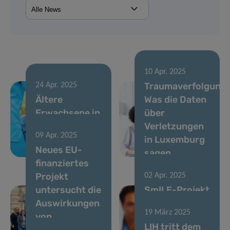
10 Apr. 2025
Traumaverfolgung:
24 Apr. 2025
Ältere
Was die Daten
Erwachsene in
über
europäischen
Verletzungen
09 Apr. 2025
Krebsleitlinien
in Luxemburg
Neues EU-
übersehen
sagen
finanziertes
Projekt
02 Apr. 2025
untersucht die
SmILE-Projekt
Auswirkungen
startet zur
19 März 2025
von
Innovation im
LIH tritt dem
Schadstoffen
Management