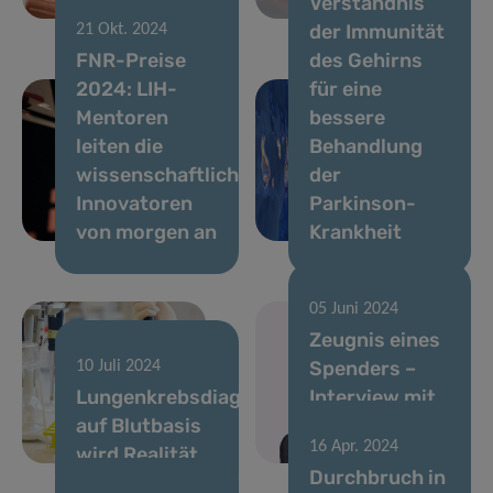
Verständnis
Zahl?
Leukämiebehandlu
der Immunität
21 Okt. 2024
FNR-Preise
des Gehirns
2024: LIH-
für eine
Mentoren
bessere
leiten die
Behandlung
wissenschaftlichen
der
Innovatoren
Parkinson-
von morgen an
Krankheit
05 Juni 2024
Zeugnis eines
Spenders –
10 Juli 2024
Lungenkrebsdiagnostik
Interview mit
auf Blutbasis
Frau Tonika
16 Apr. 2024
wird Realität
Hirdman
Durchbruch in