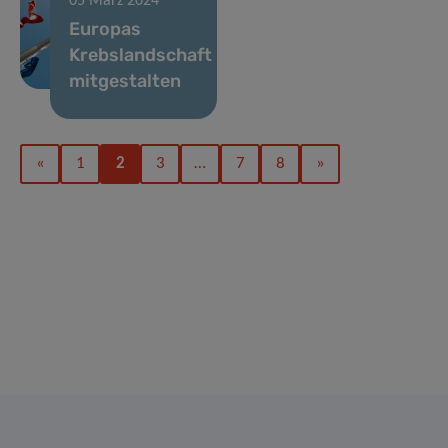
05 März 2024
Europas
Krebslandschaft
mitgestalten
«
1
2
3
…
7
8
»