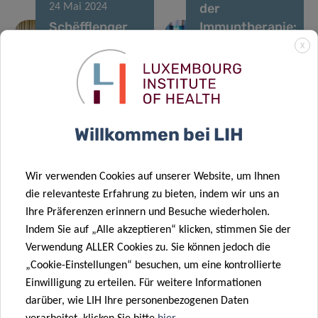
der
24 Mai 2024
Schëfflenger
Immuntherapie:
Kriibshëllef
Neue
X
erneuert sein
Kombination
Engagement
lässt Tumore
03 Apr. 2024
für die LIH
nachweislich
Neue
Krebsforschung
schrumpfen
Willkommen bei LIH
Erkenntnisse
geben
29 März 2024
Hoffnung auf
Den
Wir verwenden Cookies auf unserer Website, um Ihnen
neue
stimmlichen
die relevanteste Erfahrung zu bieten, indem wir uns an
maßgeschneiderte
Biomarkern
Ihre Präferenzen erinnern und Besuche wiederholen.
27 März 2024
Immuntherapien
eine stärkere
Indem Sie auf „Alle akzeptieren“ klicken, stimmen Sie der
Revolutionierung
gegen
„Stimme“
Verwendung ALLER Cookies zu. Sie können jedoch die
der
Hirntumore
geben!
„Cookie-Einstellungen“ besuchen, um eine kontrollierte
Überwachung
Einwilligung zu erteilen. Für weitere Informationen
und
darüber, wie LIH Ihre personenbezogenen Daten
Rehabilitation