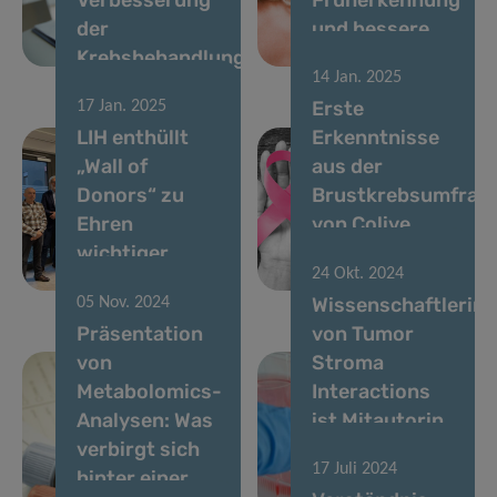
der
und bessere
Krebsbehandlung
Prognose
14 Jan. 2025
Erste
17 Jan. 2025
LIH enthüllt
Erkenntnisse
„Wall of
aus der
Donors“ zu
Brustkrebsumfrag
Ehren
von Colive
wichtiger
Cancer
24 Okt. 2024
Forschungsförderer
enthüllt
Wissenschaftlerin
05 Nov. 2024
Präsentation
von Tumor
von
Stroma
Metabolomics-
Interactions
Analysen: Was
ist Mitautorin
verbirgt sich
einer Studie
17 Juli 2024
hinter einer
über eine neue