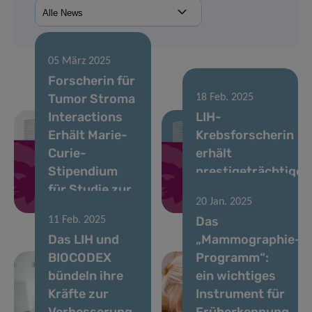
05 März 2025
Forscherin für
Tumor Stroma
18 Feb. 2025
Interactions
LIH-
Erhält Marie-
Krebsforscherin
Curie-
erhält
Stipendium
prestigeträchtiges
für Studie zur
Marie-Curie-
20 Jan. 2025
Krebsimmuntherapie
Stipendium
Das
11 Feb. 2025
Das LIH und
„Mammographie-
BIOCODEX
Programm“:
bündeln ihre
ein wichtiges
Kräfte zur
Instrument für
Verbesserung
Früherkennung