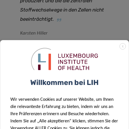
produziert und die die zentralen
Stoffwechselwege in den Zellen nicht
beeinträchtigt.
Karsten Hiller
X
Über das BRICS:
„Understanding Health“
Willkommen bei LIH
Am Braunschweiger Zentrum für Systembiologie, dem
BRICS, wollen die Forschenden verstehen, was Gesundheit
bedeutet. Dafür untersuchen wir die molekularen
Wir verwenden Cookies auf unserer Website, um Ihnen
Zusammenhänge, die biologische Systeme im
die relevanteste Erfahrung zu bieten, indem wir uns an
Gleichgewicht halten. Am BRICS betrachten
Ihre Präferenzen erinnern und Besuche wiederholen.
Wissenschaftlerinnen und Wissenschaftler mit
Indem Sie auf „Alle akzeptieren“ klicken, stimmen Sie der
modernsten Methoden biologische Zellen und erfassen
Verwendung ALLER Cookies zu. Sie können jedoch die