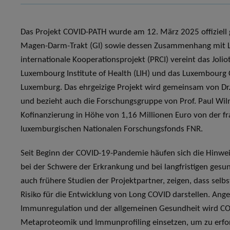
Das Projekt COVID-PATH wurde am 12. März 2025 offiziell
Magen-Darm-Trakt (GI) sowie dessen Zusammenhang mit Lo
internationale Kooperationsprojekt (PRCI) vereint das Joli
Luxembourg Institute of Health (LIH) und das Luxembourg 
Luxemburg. Das ehrgeizige Projekt wird gemeinsam von Dr. 
und bezieht auch die Forschungsgruppe von Prof. Paul Wil
Kofinanzierung in Höhe von 1,16 Millionen Euro von der
luxemburgischen Nationalen Forschungsfonds FNR.
Seit Beginn der COVID-19-Pandemie häufen sich die Hinwei
bei der Schwere der Erkrankung und bei langfristigen gesu
auch frühere Studien der Projektpartner, zeigen, dass selb
Risiko für die Entwicklung von Long COVID darstellen. Ang
Immunregulation und der allgemeinen Gesundheit wird CO
Metaproteomik und Immunprofiling einsetzen, um zu erfors