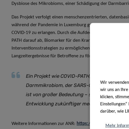
Dysbiose des Mikrobioms, einer Schädigung der Darmbarri
Das Projekt verfolgt einen menschenzentrierten, datenbasi
während der Pandemie in Luxemburg gesammelt wurden, um
COVID-19 zu erlangen. Durch die Aufdeckung der frühen Me
PATH darauf ab, Biomarker für den Krankheitsverlauf zu ide
Interventionsstrategien zu ermöglichen – mit dem überge
Langzeitergebnisse für Betroffene zu fördern.
Ein Projekt wie COVID-PATH, das das kompl
Wir verwenden 
Darmmikrobiom, der SARS-CoV-2-Infektion 
wir uns an Ihr
ist von großer Bedeutung – sowohl für die Gr
klicken, stimm
Entwicklung zukünftiger medizinischer Strate
Einstellungen“ 
darüber, wie LI
Weitere Informationen zur ANR:
https://anr.fr/de/
Mehr Inform