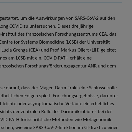
 gestartet, um die Auswirkungen von SARS-CoV-2 auf den
ng COVID zu untersuchen. Dieses dreijährige
ot-Institut des französischen Forschungszentrums CEA, das
Centre for Systems Biomedicine (LCSB) der Universität
Lucia Grenga (CEA) und Prof. Markus Ollert (LIH) geleitet
mes am LCSB mit ein. COVID-PATH erhält eine
 französischen Forschungsförderungsagentur ANR und dem
se darauf, dass der Magen-Darm-Trakt eine Schlüsselrolle
ndheitlichen Folgen spielt. Forschungsergebnisse, darunter
st leichte oder asymptomatische Verläufe ein erhebliches
esichts der zentralen Rolle des Darmmikrobioms bei der
VID-PATH fortschrittliche Methoden wie Metagenomik,
chen, wie eine SARS-CoV-2-Infektion im GI-Trakt zu einer