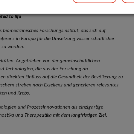
ed to life
es biomedizinisches Forschungsinstitut, das sich auf
Referenz in Europa für die Umsetzung wissenschaftlicher
n zu werden.
ivitäten. Angetrieben von der gemeinschaftlichen
und Technologien, die aus der Forschung an
n direkten Einfluss auf die Gesundheit der Bevölkerung zu
rschern streben nach Exzellenz und generieren relevantes
en und Krebs.
nologien und Prozessinnovationen als einzigartige
stika und Therapeutika mit dem langfristigen Ziel,