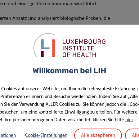
ere und einer gestörten Immunantwort führt.
erten Ansatz und analysiert biologische Proben, die
 ein tieferes Verständnis der Pathophysiologie von
chanismen, die Long COVID zugrunde liegen, zielt COVID-
ntifizieren und so gezielte Präventions- und
ordneten Ziel, wirksamere Behandlungen und bessere
Willkommen bei LIH
exe Zusammenspiel zwischen dem
Cookies auf unserer Website, um Ihnen die relevanteste Erfahrung z
und dem Immunsystem untersucht,
e Präferenzen erinnern und Besuche wiederholen. Indem Sie auf „Alle
undlagenforschung als auch für die
en Sie der Verwendung ALLER Cookies zu. Sie können jedoch die „Cook
gien,“
so die Projektleiter.
besuchen, um eine kontrollierte Einwilligung zu erteilen. Für weiter
H Ihre personenbezogenen Daten verarbeitet, klicken Sie bitte
hier
.
Alle akzeptieren
All
ationen
Cookie-Einstellungen