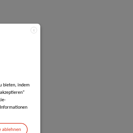
X
u bieten, indem
 akzeptieren“
ie-
e Informationen
e ablehnen