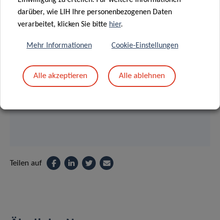
TONY
darüber, wie LIH Ihre personenbezogenen Daten
KAOMA
verarbeitet, klicken Sie bitte
hier
.
Bioinformatician, Integrated BioBank of
Luxembourg
Mehr Informationen
Cookie-Einstellungen
Translational Medicine Operations Hub
Alle akzeptieren
Alle ablehnen
Contact
Teilen auf