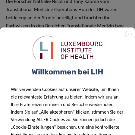
Die Forscher Nathalie Nicot und Tony Kaoma vom
Translational Medicine Operations Hub des LIH waren
beide eng an der Studie beteiligt und brachten ihr
Fachwissen in den Bereichen Translationale Medizin bzw.
Computational Biomedicine ein. Ihre gemeinsame Arbeit
X
hat dazu beigetragen, „die zentrale Rolle des
mitochondrialen Stoffwechsels bei Therapieresistenz
aufzuzeigen, in der Hoffnung, dass künftige Patienten von
verbesserten Behandlungsergebnissen profitieren
Willkommen bei LIH
könnten.“
Wir verwenden Cookies auf unserer Website, um Ihnen
die relevanteste Erfahrung zu bieten, indem wir uns an
Ihre Präferenzen erinnern und Besuche wiederholen.
Indem Sie auf „Alle akzeptieren“ klicken, stimmen Sie der
WISSENSCHAFTLICHER KONTAKT
Verwendung ALLER Cookies zu. Sie können jedoch die
„Cookie-Einstellungen“ besuchen, um eine kontrollierte
Einwilligung zu erteilen. Für weitere Informationen