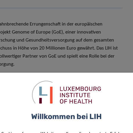
 bahnbrechende Errungenschaft in der europäischen
jekt Genome of Europe (GoE), einer innovativen
 Forschung und Gesundheitsversorgung auf dem gesamten
uschuss in Höhe von 20 Millionen Euro gewährt. Das LIH ist
lwertiger Partner von GoE und spielt eine Rolle bei der
orgung.
tattete GoE-Projekt, an dem 26 Mitgliedstaaten und
n der Zusammenarbeit in der Genomik. Im Rahmen dieses
8 Partnern aus 27 europäischen Ländern zusammen, um ein
anzgenomdaten von 100 000 repräsentativen europäischen
Willkommen bei LIH
lkerungsgröße einen Beitrag leistet. Dieses
 Eckpfeiler für die medizinische Spitzenforschung, die