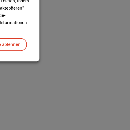
u bieten, indem
 akzeptieren“
ie-
e Informationen
e ablehnen