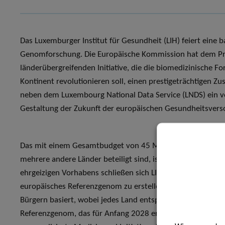
Das Luxemburger Institut für Gesundheit (LIH) feiert eine
Genomforschung. Die Europäische Kommission hat dem Pro
länderübergreifenden Initiative, die die biomedizinische
Kontinent revolutionieren soll, einen prestigeträchtigen Z
neben dem Luxembourg National Data Service (LNDS) ein vol
Gestaltung der Zukunft der europäischen Gesundheitsvers
Das mit einem Gesamtbudget von 45 Millionen Euro ausges
mehrere andere Länder beteiligt sind, ist ein Meilenstei
ehrgeizigen Vorhabens schließen sich LIH und LNDS mit 4
europäisches Referenzgenom zu erstellen, das auf den G
Bürgern basiert, wobei jedes Land entsprechend seiner Bevö
Referenzgenom, das für Anfang 2028 erwartet wird, soll als